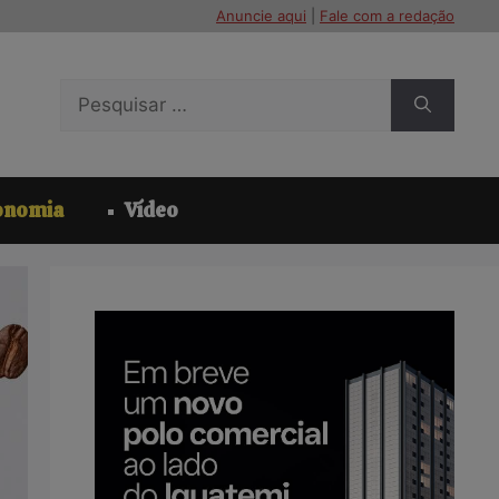
Anuncie aqui
|
Fale com a redação
Pesquisar
por:
onomia
Vídeo