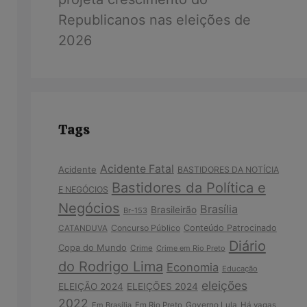
Republicanos nas eleições de
2026
Tags
Acidente Fatal
Acidente
BASTIDORES DA NOTÍCIA
Bastidores da Política e
E NEGÓCIOS
Negócios
Brasília
Brasileirão
Br-153
Concurso Público
Conteúdo Patrocinado
CATANDUVA
Diário
Copa do Mundo
Crime
Crime em Rio Preto
do Rodrigo Lima
Economia
Educação
eleições
ELEIÇÃO 2024
ELEIÇÕES 2024
2022
Em Brasília
Em Rio Preto
Governo Lula
Há vagas