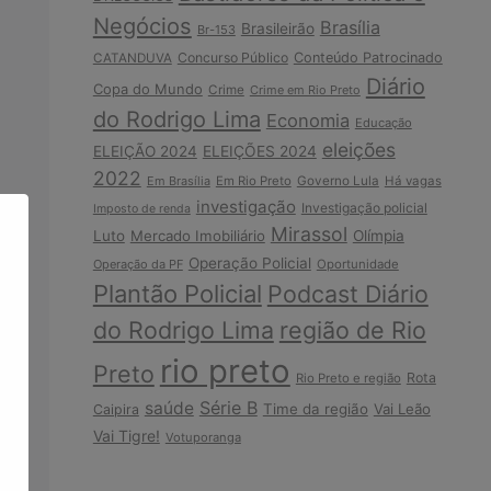
Negócios
Brasília
Brasileirão
Br-153
Concurso Público
Conteúdo Patrocinado
CATANDUVA
Diário
Copa do Mundo
Crime
Crime em Rio Preto
do Rodrigo Lima
Economia
Educação
eleições
ELEIÇÃO 2024
ELEIÇÕES 2024
2022
Em Brasília
Em Rio Preto
Governo Lula
Há vagas
investigação
Investigação policial
Imposto de renda
Mirassol
Luto
Mercado Imobiliário
Olímpia
Operação Policial
Operação da PF
Oportunidade
Plantão Policial
Podcast Diário
do Rodrigo Lima
região de Rio
rio preto
Preto
Rota
Rio Preto e região
Série B
saúde
Time da região
Vai Leão
Caipira
Vai Tigre!
Votuporanga