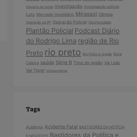
investigação
Investigação policial
Imposto de renda
Mirassol
Luto
Mercado Imobiliário
Olímpia
Operação Policial
Operação da PF
Oportunidade
Plantão Policial
Podcast Diário
do Rodrigo Lima
região de Rio
rio preto
Preto
Rota
Rio Preto e região
Série B
saúde
Time da região
Vai Leão
Caipira
Vai Tigre!
Votuporanga
Tags
Acidente Fatal
Acidente
BASTIDORES DA NOTÍCIA
Bastidores da Política e
E NEGÓCIOS