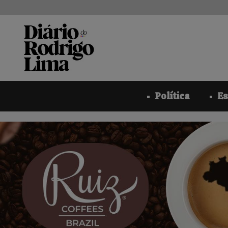
Pular
para
o
conteúdo
Política
Es