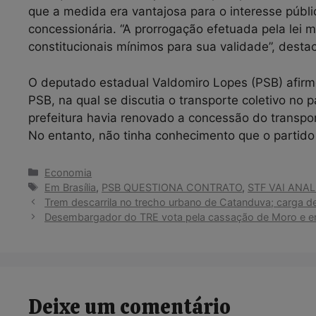
que a medida era vantajosa para o interesse públ
concessionária. “A prorrogação efetuada pela lei 
constitucionais mínimos para sua validade”, desta
O deputado estadual Valdomiro Lopes (PSB) afirm
PSB, na qual se discutia o transporte coletivo no p
prefeitura havia renovado a concessão do transpor
No entanto, não tinha conhecimento que o partid
Categorias
Economia
Tags
Em Brasília
,
PSB QUESTIONA CONTRATO
,
STF VAI ANAL
Trem descarrila no trecho urbano de Catanduva; carga de
Desembargador do TRE vota pela cassação de Moro e e
Deixe um comentário