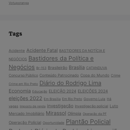
Votuporanga
Tags
Acidente Fatal
Acidente
BASTIDORES DA NOTÍCIA E
Bastidores da Política e
NEGÓCIOS
Negócios
Brasília
Brasileirão
Br-153
CATANDUVA
Copa do Mundo
Concurso Público
Conteúdo Patrocinado
Crime
Diário do Rodrigo Lima
Crime em Rio Preto
Economia
ELEIÇÃO 2024
ELEIÇÕES 2024
Educação
eleições 2022
Em Brasília
Em Rio Preto
Governo Lula
Há
investigação
Luto
Investigação policial
vagas
Imposto de renda
Mirassol
Mercado Imobiliário
Olímpia
Operação da PF
Plantão Policial
Operação Policial
Oportunidade