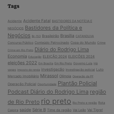
Tags
Acidente Fatal
Acidente
BASTIDORES DA NOTÍCIA E
Bastidores da Política e
NEGÓCIOS
Negócios
Brasília
Brasileirão
Br-153
CATANDUVA
Copa do Mundo
Concurso Público
Conteúdo Patrocinado
Crime
Diário do Rodrigo Lima
Crime em Rio Preto
Economia
ELEIÇÃO 2024
ELEIÇÕES 2024
Educação
eleições 2022
Em Brasília
Em Rio Preto
Governo Lula
Há
investigação
Luto
Investigação policial
vagas
Imposto de renda
Mirassol
Mercado Imobiliário
Olímpia
Operação da PF
Plantão Policial
Operação Policial
Oportunidade
Podcast Diário do Rodrigo Lima
região
rio preto
de Rio Preto
Rota
Rio Preto e região
Série B
saúde
Vai Tigre!
Time da região
Vai Leão
Caipira