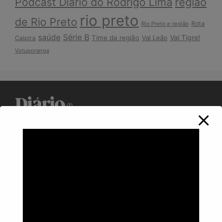
Podcast Diário do Rodrigo Lima
região
rio preto
de Rio Preto
Rota
Rio Preto e região
Série B
saúde
Vai Tigre!
Time da região
Vai Leão
Caipira
Votuporanga
Política de Privacidade
Informações