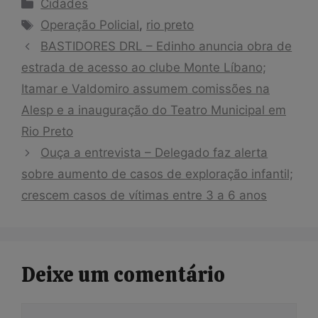
Categorias
Cidades
Tags
Operação Policial
,
rio preto
BASTIDORES DRL – Edinho anuncia obra de
estrada de acesso ao clube Monte Líbano;
Itamar e Valdomiro assumem comissões na
Alesp e a inauguração do Teatro Municipal em
Rio Preto
Ouça a entrevista – Delegado faz alerta
sobre aumento de casos de exploração infantil;
crescem casos de vítimas entre 3 a 6 anos
Deixe um comentário
Comentário