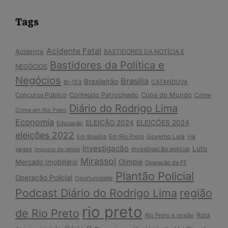
Tags
Acidente Fatal
Acidente
BASTIDORES DA NOTÍCIA E
Bastidores da Política e
NEGÓCIOS
Negócios
Brasília
Brasileirão
Br-153
CATANDUVA
Copa do Mundo
Concurso Público
Conteúdo Patrocinado
Crime
Diário do Rodrigo Lima
Crime em Rio Preto
Economia
ELEIÇÃO 2024
ELEIÇÕES 2024
Educação
eleições 2022
Em Brasília
Em Rio Preto
Governo Lula
Há
investigação
Luto
Investigação policial
vagas
Imposto de renda
Mirassol
Mercado Imobiliário
Olímpia
Operação da PF
Plantão Policial
Operação Policial
Oportunidade
Podcast Diário do Rodrigo Lima
região
rio preto
de Rio Preto
Rota
Rio Preto e região