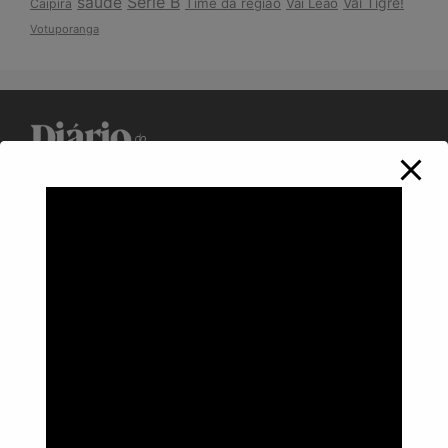
Série B
saúde
Vai Tigre!
Time da região
Vai Leão
Caipira
Votuporanga
Política de Privacidade
Informações
Anuncie aqui
Fale conosco
rodrigolimajornalista1978@gmail.com