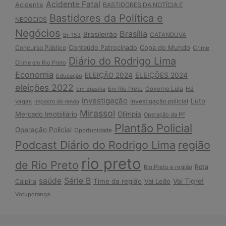
Acidente Fatal
Acidente
BASTIDORES DA NOTÍCIA E
Bastidores da Política e
NEGÓCIOS
Negócios
Brasília
Brasileirão
Br-153
CATANDUVA
Copa do Mundo
Concurso Público
Conteúdo Patrocinado
Crime
Diário do Rodrigo Lima
Crime em Rio Preto
Economia
ELEIÇÃO 2024
ELEIÇÕES 2024
Educação
eleições 2022
Em Brasília
Em Rio Preto
Governo Lula
Há
investigação
Luto
Investigação policial
vagas
Imposto de renda
Mirassol
Mercado Imobiliário
Olímpia
Operação da PF
Plantão Policial
Operação Policial
Oportunidade
Podcast Diário do Rodrigo Lima
região
rio preto
de Rio Preto
Rota
Rio Preto e região
Série B
saúde
Vai Tigre!
Time da região
Vai Leão
Caipira
Votuporanga