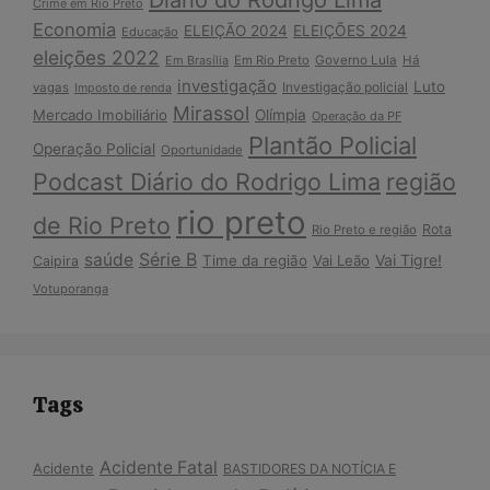
Diário do Rodrigo Lima
Crime em Rio Preto
Economia
ELEIÇÃO 2024
ELEIÇÕES 2024
Educação
eleições 2022
Em Brasília
Em Rio Preto
Governo Lula
Há
investigação
Luto
Investigação policial
vagas
Imposto de renda
Mirassol
Mercado Imobiliário
Olímpia
Operação da PF
Plantão Policial
Operação Policial
Oportunidade
Podcast Diário do Rodrigo Lima
região
rio preto
de Rio Preto
Rota
Rio Preto e região
Série B
saúde
Vai Tigre!
Time da região
Vai Leão
Caipira
Votuporanga
Tags
Acidente Fatal
Acidente
BASTIDORES DA NOTÍCIA E