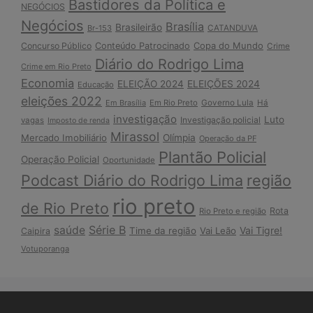
Bastidores da Política e
NEGÓCIOS
Negócios
Brasília
Brasileirão
Br-153
CATANDUVA
Copa do Mundo
Concurso Público
Conteúdo Patrocinado
Crime
Diário do Rodrigo Lima
Crime em Rio Preto
Economia
ELEIÇÃO 2024
ELEIÇÕES 2024
Educação
eleições 2022
Em Brasília
Em Rio Preto
Governo Lula
Há
investigação
Luto
Investigação policial
vagas
Imposto de renda
Mirassol
Mercado Imobiliário
Olímpia
Operação da PF
Plantão Policial
Operação Policial
Oportunidade
Podcast Diário do Rodrigo Lima
região
rio preto
de Rio Preto
Rota
Rio Preto e região
Série B
saúde
Vai Tigre!
Time da região
Vai Leão
Caipira
Votuporanga