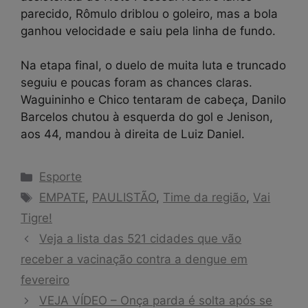
parecido, Rômulo driblou o goleiro, mas a bola
ganhou velocidade e saiu pela linha de fundo.
Na etapa final, o duelo de muita luta e truncado
seguiu e poucas foram as chances claras.
Waguininho e Chico tentaram de cabeça, Danilo
Barcelos chutou à esquerda do gol e Jenison,
aos 44, mandou à direita de Luiz Daniel.
Categorias
Esporte
Tags
EMPATE
,
PAULISTÃO
,
Time da região
,
Vai
Tigre!
Veja a lista das 521 cidades que vão
receber a vacinação contra a dengue em
fevereiro
VEJA VÍDEO – Onça parda é solta após se