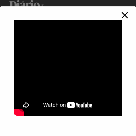
Política de Privacidade
Informações
Anuncie aqui
Fale conosco
rodrigolimajornalista1978@gmail.com
WhatsApp: (17) 99268-0565
Siga-me nas redes sociais