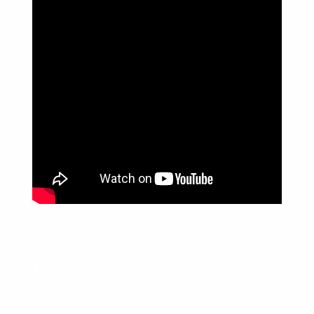
Política de Privacidade
Informações
Anuncie aqui
Fale conosco
rodrigolimajornalista1978@gmail.com
WhatsApp: (17) 99268-0565
Siga-me nas redes sociais
Usamos cookies para garantir que oferecemos a melhor