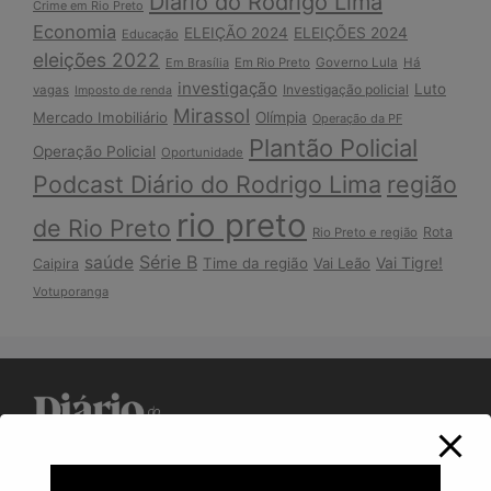
Diário do Rodrigo Lima
Crime em Rio Preto
Economia
ELEIÇÃO 2024
ELEIÇÕES 2024
Educação
eleições 2022
Em Brasília
Em Rio Preto
Governo Lula
Há
investigação
Luto
Investigação policial
vagas
Imposto de renda
Mirassol
Mercado Imobiliário
Olímpia
Operação da PF
Plantão Policial
Operação Policial
Oportunidade
Podcast Diário do Rodrigo Lima
região
rio preto
de Rio Preto
Rota
Rio Preto e região
Série B
saúde
Vai Tigre!
Time da região
Vai Leão
Caipira
Votuporanga