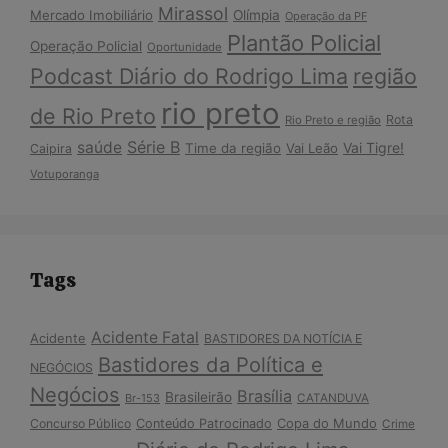
Mirassol
Mercado Imobiliário
Olímpia
Operação da PF
Plantão Policial
Operação Policial
Oportunidade
Podcast Diário do Rodrigo Lima
região
rio preto
de Rio Preto
Rota
Rio Preto e região
Série B
saúde
Vai Tigre!
Time da região
Vai Leão
Caipira
Votuporanga
Tags
Acidente Fatal
Acidente
BASTIDORES DA NOTÍCIA E
Bastidores da Política e
NEGÓCIOS
Negócios
Brasília
Brasileirão
Br-153
CATANDUVA
Copa do Mundo
Concurso Público
Conteúdo Patrocinado
Crime