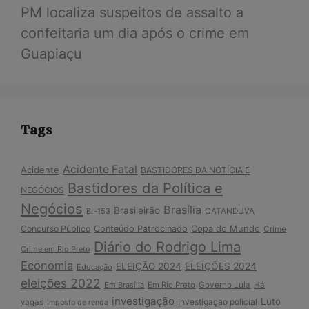
PM localiza suspeitos de assalto a
confeitaria um dia após o crime em
Guapiaçu
Tags
Acidente Fatal
Acidente
BASTIDORES DA NOTÍCIA E
Bastidores da Política e
NEGÓCIOS
Negócios
Brasília
Brasileirão
Br-153
CATANDUVA
Copa do Mundo
Concurso Público
Conteúdo Patrocinado
Crime
Diário do Rodrigo Lima
Crime em Rio Preto
Economia
ELEIÇÃO 2024
ELEIÇÕES 2024
Educação
eleições 2022
Em Brasília
Em Rio Preto
Governo Lula
Há
investigação
Luto
Investigação policial
vagas
Imposto de renda