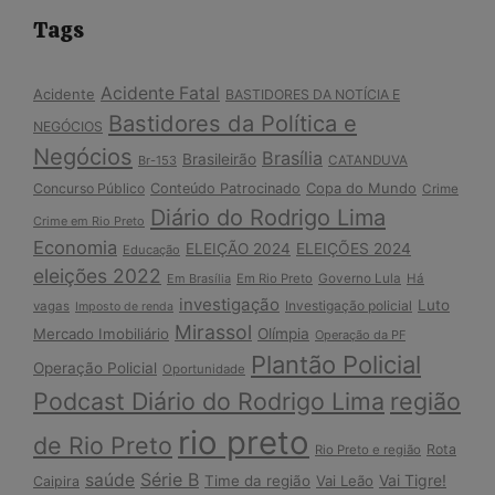
Tags
Acidente Fatal
Acidente
BASTIDORES DA NOTÍCIA E
Bastidores da Política e
NEGÓCIOS
Negócios
Brasília
Brasileirão
Br-153
CATANDUVA
Copa do Mundo
Concurso Público
Conteúdo Patrocinado
Crime
Diário do Rodrigo Lima
Crime em Rio Preto
Economia
ELEIÇÃO 2024
ELEIÇÕES 2024
Educação
eleições 2022
Em Brasília
Em Rio Preto
Governo Lula
Há
investigação
Luto
Investigação policial
vagas
Imposto de renda
Mirassol
Mercado Imobiliário
Olímpia
Operação da PF
Plantão Policial
Operação Policial
Oportunidade
Podcast Diário do Rodrigo Lima
região
rio preto
de Rio Preto
Rota
Rio Preto e região
Série B
saúde
Vai Tigre!
Time da região
Vai Leão
Caipira