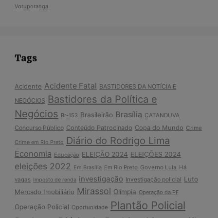
Votuporanga
Tags
Acidente Fatal
Acidente
BASTIDORES DA NOTÍCIA E
Bastidores da Política e
NEGÓCIOS
Negócios
Brasília
Brasileirão
Br-153
CATANDUVA
Copa do Mundo
Concurso Público
Conteúdo Patrocinado
Crime
Diário do Rodrigo Lima
Crime em Rio Preto
Economia
ELEIÇÃO 2024
ELEIÇÕES 2024
Educação
eleições 2022
Em Brasília
Em Rio Preto
Governo Lula
Há
investigação
Luto
Investigação policial
vagas
Imposto de renda
Mirassol
Mercado Imobiliário
Olímpia
Operação da PF
Plantão Policial
Operação Policial
Oportunidade