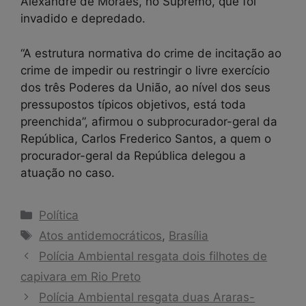
Alexandre de Moraes, no Supremo, que foi
invadido e depredado.
“A estrutura normativa do crime de incitação ao
crime de impedir ou restringir o livre exercício
dos três Poderes da União, ao nível dos seus
pressupostos típicos objetivos, está toda
preenchida”, afirmou o subprocurador-geral da
República, Carlos Frederico Santos, a quem o
procurador-geral da República delegou a
atuação no caso.
Categorias
Política
Tags
Atos antidemocráticos
,
Brasília
Polícia Ambiental resgata dois filhotes de
capivara em Rio Preto
Polícia Ambiental resgata duas Araras-