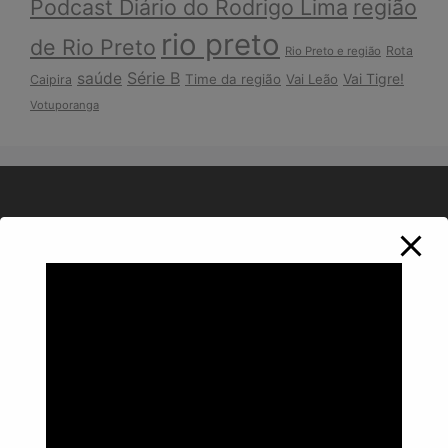
Podcast Diário do Rodrigo Lima
região
rio preto
de Rio Preto
Rota
Rio Preto e região
Série B
saúde
Vai Tigre!
Time da região
Vai Leão
Caipira
Votuporanga
Política de Privacidade
Informações