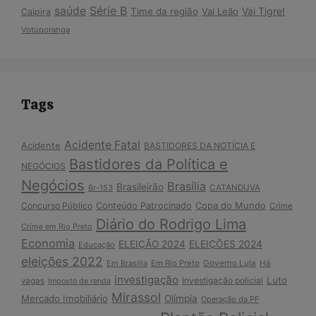
Série B
saúde
Vai Tigre!
Time da região
Vai Leão
Caipira
Votuporanga
Tags
Acidente Fatal
Acidente
BASTIDORES DA NOTÍCIA E
Bastidores da Política e
NEGÓCIOS
Negócios
Brasília
Brasileirão
Br-153
CATANDUVA
Copa do Mundo
Concurso Público
Conteúdo Patrocinado
Crime
Diário do Rodrigo Lima
Crime em Rio Preto
Economia
ELEIÇÃO 2024
ELEIÇÕES 2024
Educação
eleições 2022
Em Brasília
Em Rio Preto
Governo Lula
Há
investigação
Luto
Investigação policial
vagas
Imposto de renda
Mirassol
Mercado Imobiliário
Olímpia
Operação da PF