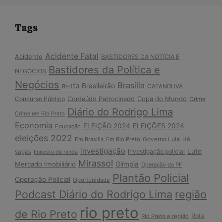
Tags
Acidente Fatal
Acidente
BASTIDORES DA NOTÍCIA E
Bastidores da Política e
NEGÓCIOS
Negócios
Brasília
Brasileirão
Br-153
CATANDUVA
Copa do Mundo
Concurso Público
Conteúdo Patrocinado
Crime
Diário do Rodrigo Lima
Crime em Rio Preto
Economia
ELEIÇÃO 2024
ELEIÇÕES 2024
Educação
eleições 2022
Em Brasília
Em Rio Preto
Governo Lula
Há
investigação
Luto
Investigação policial
vagas
Imposto de renda
Mirassol
Mercado Imobiliário
Olímpia
Operação da PF
Plantão Policial
Operação Policial
Oportunidade
Podcast Diário do Rodrigo Lima
região
rio preto
de Rio Preto
Rota
Rio Preto e região