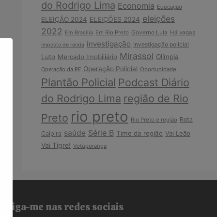
do Rodrigo Lima
Economia
Educação
eleições
ELEIÇÃO 2024
ELEIÇÕES 2024
2022
Em Brasília
Em Rio Preto
Governo Lula
Há vagas
investigação
Investigação policial
Imposto de renda
Mirassol
Luto
Mercado Imobiliário
Olímpia
Operação Policial
Operação da PF
Oportunidade
Plantão Policial
Podcast Diário
do Rodrigo Lima
região de Rio
rio preto
Preto
Rota
Rio Preto e região
Série B
saúde
Time da região
Vai Leão
Caipira
Vai Tigre!
Votuporanga
Siga-me nas redes sociais