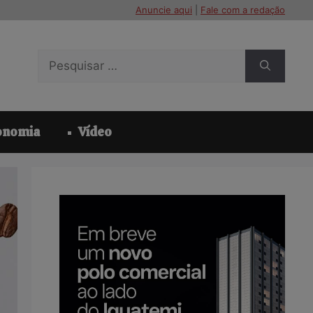
Anuncie aqui
|
Fale com a redação
Pesquisar
por:
onomia
Vídeo