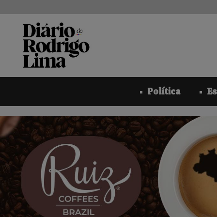
Pular
para
o
conteúdo
Política
Es