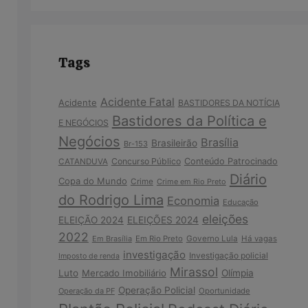
Tags
Acidente Fatal
Acidente
BASTIDORES DA NOTÍCIA
Bastidores da Política e
E NEGÓCIOS
Negócios
Brasília
Brasileirão
Br-153
Concurso Público
Conteúdo Patrocinado
CATANDUVA
Diário
Copa do Mundo
Crime
Crime em Rio Preto
do Rodrigo Lima
Economia
Educação
eleições
ELEIÇÃO 2024
ELEIÇÕES 2024
2022
Em Brasília
Em Rio Preto
Governo Lula
Há vagas
investigação
Investigação policial
Imposto de renda
Mirassol
Luto
Mercado Imobiliário
Olímpia
Operação Policial
Operação da PF
Oportunidade