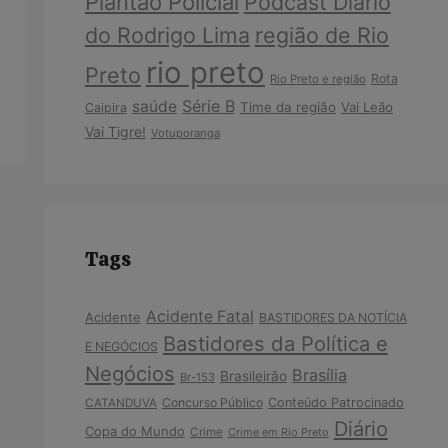
Plantão Policial
Podcast Diário
do Rodrigo Lima
região de Rio
rio preto
Preto
Rota
Rio Preto e região
Série B
saúde
Time da região
Vai Leão
Caipira
Vai Tigre!
Votuporanga
Tags
Acidente Fatal
Acidente
BASTIDORES DA NOTÍCIA
Bastidores da Política e
E NEGÓCIOS
Negócios
Brasília
Brasileirão
Br-153
Concurso Público
Conteúdo Patrocinado
CATANDUVA
Diário
Copa do Mundo
Crime
Crime em Rio Preto