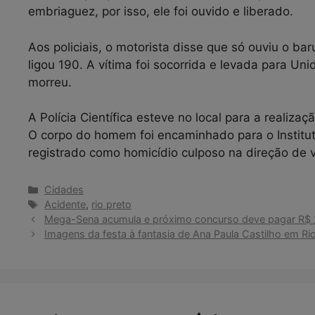
embriaguez, por isso, ele foi ouvido e liberado.
Aos policiais, o motorista disse que só ouviu o ba
ligou 190. A vítima foi socorrida e levada para 
morreu.
A Polícia Científica esteve no local para a realiza
O corpo do homem foi encaminhado para o Instituto
registrado como homicídio culposo na direção de v
Categorias
Cidades
Tags
Acidente
,
rio preto
Mega-Sena acumula e próximo concurso deve pagar R$ 
Imagens da festa à fantasia de Ana Paula Castilho em Ri