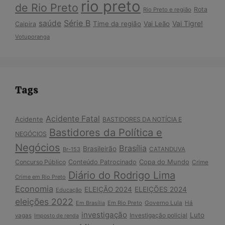
rio preto
de Rio Preto
Rota
Rio Preto e região
Série B
saúde
Vai Tigre!
Time da região
Vai Leão
Caipira
Votuporanga
Tags
Acidente Fatal
Acidente
BASTIDORES DA NOTÍCIA E
Bastidores da Política e
NEGÓCIOS
Negócios
Brasília
Brasileirão
Br-153
CATANDUVA
Copa do Mundo
Concurso Público
Conteúdo Patrocinado
Crime
Diário do Rodrigo Lima
Crime em Rio Preto
Economia
ELEIÇÃO 2024
ELEIÇÕES 2024
Educação
eleições 2022
Em Brasília
Em Rio Preto
Governo Lula
Há
investigação
Luto
Investigação policial
vagas
Imposto de renda