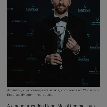
Argentino, cuja presença era incerta, comparece ao “Oscar dos
Esportes”/imagem – reprodução
A craque argentino Lionel Messi tem mais um