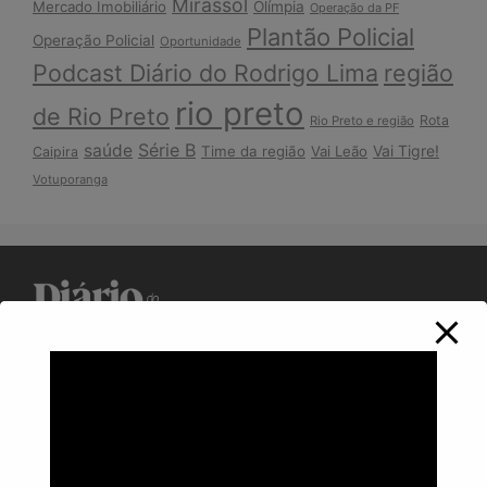
Mirassol
Mercado Imobiliário
Olímpia
Operação da PF
Plantão Policial
Operação Policial
Oportunidade
Podcast Diário do Rodrigo Lima
região
rio preto
de Rio Preto
Rota
Rio Preto e região
Série B
saúde
Vai Tigre!
Time da região
Vai Leão
Caipira
Votuporanga
Política de Privacidade