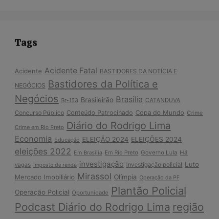
Tags
Acidente Fatal
Acidente
BASTIDORES DA NOTÍCIA E
Bastidores da Política e
NEGÓCIOS
Negócios
Brasília
Brasileirão
Br-153
CATANDUVA
Copa do Mundo
Concurso Público
Conteúdo Patrocinado
Crime
Diário do Rodrigo Lima
Crime em Rio Preto
Economia
ELEIÇÃO 2024
ELEIÇÕES 2024
Educação
eleições 2022
Em Brasília
Em Rio Preto
Governo Lula
Há
investigação
Luto
Investigação policial
vagas
Imposto de renda
Mirassol
Mercado Imobiliário
Olímpia
Operação da PF
Plantão Policial
Operação Policial
Oportunidade
Podcast Diário do Rodrigo Lima
região