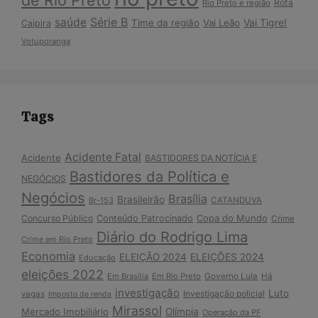
de Rio Preto
Rota
Rio Preto e região
Série B
saúde
Vai Tigre!
Time da região
Vai Leão
Caipira
Votuporanga
Tags
Acidente Fatal
Acidente
BASTIDORES DA NOTÍCIA E
Bastidores da Política e
NEGÓCIOS
Negócios
Brasília
Brasileirão
Br-153
CATANDUVA
Copa do Mundo
Concurso Público
Conteúdo Patrocinado
Crime
Diário do Rodrigo Lima
Crime em Rio Preto
Economia
ELEIÇÃO 2024
ELEIÇÕES 2024
Educação
eleições 2022
Em Brasília
Em Rio Preto
Governo Lula
Há
investigação
Luto
Investigação policial
vagas
Imposto de renda
Mirassol
Mercado Imobiliário
Olímpia
Operação da PF