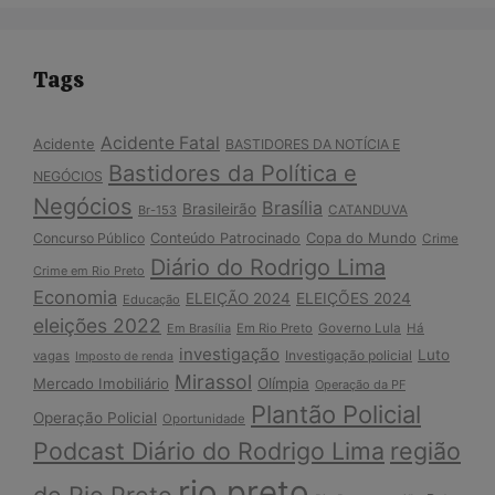
Tags
Acidente Fatal
Acidente
BASTIDORES DA NOTÍCIA E
Bastidores da Política e
NEGÓCIOS
Negócios
Brasília
Brasileirão
Br-153
CATANDUVA
Copa do Mundo
Concurso Público
Conteúdo Patrocinado
Crime
Diário do Rodrigo Lima
Crime em Rio Preto
Economia
ELEIÇÃO 2024
ELEIÇÕES 2024
Educação
eleições 2022
Em Brasília
Em Rio Preto
Governo Lula
Há
investigação
Luto
Investigação policial
vagas
Imposto de renda
Mirassol
Mercado Imobiliário
Olímpia
Operação da PF
Plantão Policial
Operação Policial
Oportunidade
Podcast Diário do Rodrigo Lima
região
rio preto