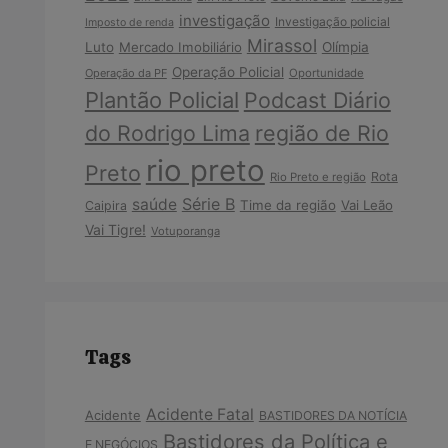
investigação
Investigação policial
Imposto de renda
Mirassol
Luto
Mercado Imobiliário
Olímpia
Operação Policial
Operação da PF
Oportunidade
Plantão Policial
Podcast Diário
do Rodrigo Lima
região de Rio
rio preto
Preto
Rota
Rio Preto e região
Série B
saúde
Time da região
Vai Leão
Caipira
Vai Tigre!
Votuporanga
Tags
Acidente Fatal
Acidente
BASTIDORES DA NOTÍCIA
Bastidores da Política e
E NEGÓCIOS