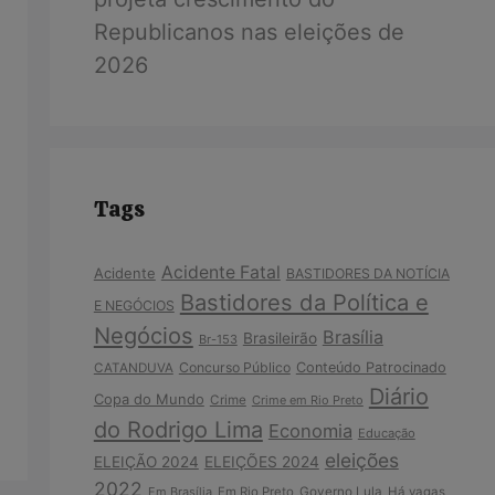
Republicanos nas eleições de
2026
Tags
Acidente Fatal
Acidente
BASTIDORES DA NOTÍCIA
Bastidores da Política e
E NEGÓCIOS
Negócios
Brasília
Brasileirão
Br-153
Concurso Público
Conteúdo Patrocinado
CATANDUVA
Diário
Copa do Mundo
Crime
Crime em Rio Preto
do Rodrigo Lima
Economia
Educação
eleições
ELEIÇÃO 2024
ELEIÇÕES 2024
2022
Em Brasília
Em Rio Preto
Governo Lula
Há vagas