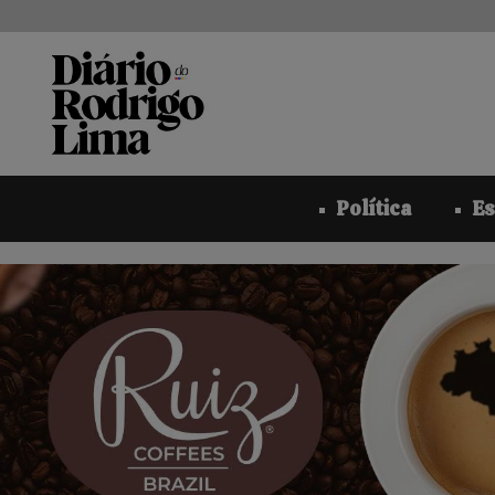
Pular
para
o
conteúdo
Política
Es