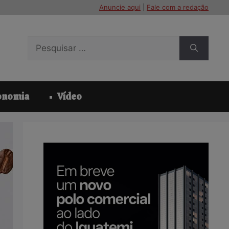
Anuncie aqui
|
Fale com a redação
Pesquisar
por:
onomia
Vídeo