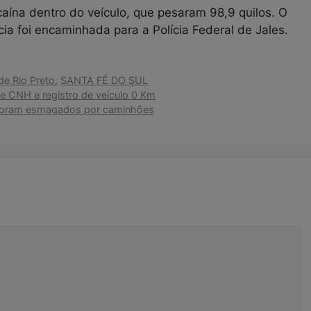
aína dentro do veículo, que pesaram 98,9 quilos. O
ia foi encaminhada para a Polícia Federal de Jales.
de Rio Preto
,
SANTA FÉ DO SUL
e CNH e registro de veículo 0 Km
s foram esmagados por caminhões