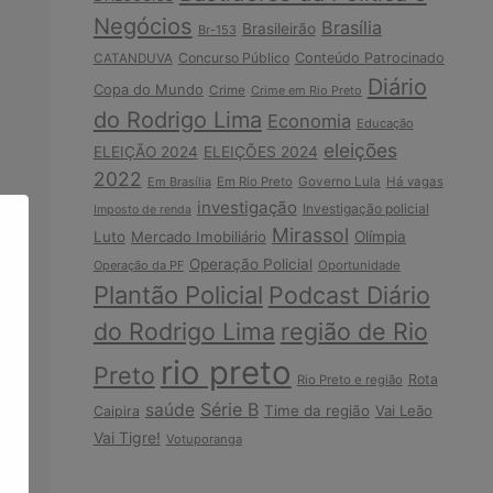
Negócios
Brasília
Brasileirão
Br-153
Concurso Público
Conteúdo Patrocinado
CATANDUVA
Diário
Copa do Mundo
Crime
Crime em Rio Preto
do Rodrigo Lima
Economia
Educação
eleições
ELEIÇÃO 2024
ELEIÇÕES 2024
2022
Em Brasília
Em Rio Preto
Governo Lula
Há vagas
investigação
Investigação policial
Imposto de renda
Mirassol
Luto
Mercado Imobiliário
Olímpia
Operação Policial
Operação da PF
Oportunidade
Plantão Policial
Podcast Diário
do Rodrigo Lima
região de Rio
rio preto
Preto
Rota
Rio Preto e região
Série B
saúde
Time da região
Vai Leão
Caipira
Vai Tigre!
Votuporanga