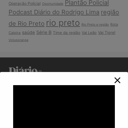
Plantão Policial
Operação Policial
Oportunidade
Podcast Diário do Rodrigo Lima
região
rio preto
de Rio Preto
Rota
Rio Preto e região
Série B
saúde
Vai Tigre!
Time da região
Vai Leão
Caipira
Votuporanga
Política de Privacidade
Informações