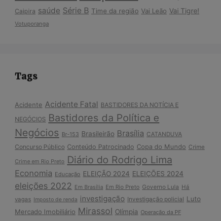
Série B
saúde
Vai Tigre!
Time da região
Vai Leão
Caipira
Votuporanga
Tags
Acidente Fatal
Acidente
BASTIDORES DA NOTÍCIA E
Bastidores da Política e
NEGÓCIOS
Negócios
Brasília
Brasileirão
Br-153
CATANDUVA
Copa do Mundo
Concurso Público
Conteúdo Patrocinado
Crime
Diário do Rodrigo Lima
Crime em Rio Preto
Economia
ELEIÇÃO 2024
ELEIÇÕES 2024
Educação
eleições 2022
Em Brasília
Em Rio Preto
Governo Lula
Há
investigação
Luto
Investigação policial
vagas
Imposto de renda
Mirassol
Mercado Imobiliário
Olímpia
Operação da PF