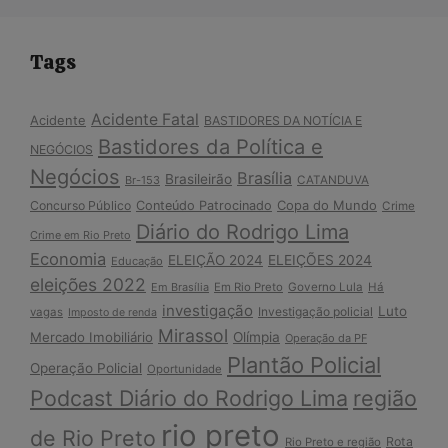
Tags
Acidente Fatal
Acidente
BASTIDORES DA NOTÍCIA E
Bastidores da Política e
NEGÓCIOS
Negócios
Brasília
Brasileirão
Br-153
CATANDUVA
Copa do Mundo
Concurso Público
Conteúdo Patrocinado
Crime
Diário do Rodrigo Lima
Crime em Rio Preto
Economia
ELEIÇÃO 2024
ELEIÇÕES 2024
Educação
eleições 2022
Em Brasília
Em Rio Preto
Governo Lula
Há
investigação
Luto
Investigação policial
vagas
Imposto de renda
Mirassol
Mercado Imobiliário
Olímpia
Operação da PF
Plantão Policial
Operação Policial
Oportunidade
Podcast Diário do Rodrigo Lima
região
rio preto
de Rio Preto
Rota
Rio Preto e região