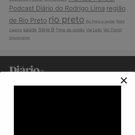
Podcast Diário do Rodrigo Lima
região
rio preto
de Rio Preto
Rota
Rio Preto e região
Série B
saúde
Vai Tigre!
Time da região
Vai Leão
Caipira
Votuporanga
Política de Privacidade
Informações