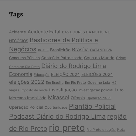
Tags
Acidente Fatal
Acidente
BASTIDORES DA NOTÍCIA E
Bastidores da Política e
NEGÓCIOS
Negócios
Brasília
Brasileirão
Br-153
CATANDUVA
Copa do Mundo
Concurso Público
Conteúdo Patrocinado
Crime
Diário do Rodrigo Lima
Crime em Rio Preto
Economia
ELEIÇÃO 2024
ELEIÇÕES 2024
Educação
eleições 2022
Em Brasília
Em Rio Preto
Governo Lula
Há
investigação
Luto
Investigação policial
vagas
Imposto de renda
Mirassol
Mercado Imobiliário
Olímpia
Operação da PF
Plantão Policial
Operação Policial
Oportunidade
Podcast Diário do Rodrigo Lima
região
rio preto
de Rio Preto
Rota
Rio Preto e região