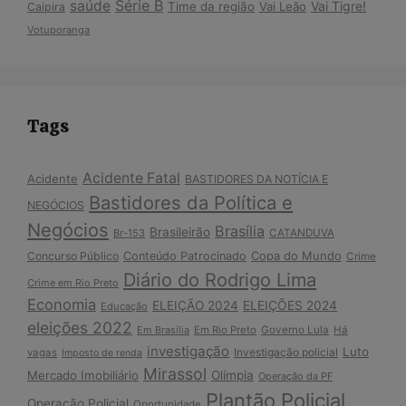
Série B
saúde
Vai Tigre!
Time da região
Vai Leão
Caipira
Votuporanga
Tags
Acidente Fatal
Acidente
BASTIDORES DA NOTÍCIA E
Bastidores da Política e
NEGÓCIOS
Negócios
Brasília
Brasileirão
Br-153
CATANDUVA
Copa do Mundo
Concurso Público
Conteúdo Patrocinado
Crime
Diário do Rodrigo Lima
Crime em Rio Preto
Economia
ELEIÇÃO 2024
ELEIÇÕES 2024
Educação
eleições 2022
Em Brasília
Em Rio Preto
Governo Lula
Há
investigação
Luto
Investigação policial
vagas
Imposto de renda
Mirassol
Mercado Imobiliário
Olímpia
Operação da PF
Plantão Policial
Operação Policial
Oportunidade