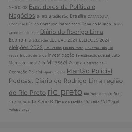
Bastidores da Política e
NEGÓCIOS
Negócios
Brasília
Brasileirão
Br-153
CATANDUVA
Copa do Mundo
Concurso Público
Conteúdo Patrocinado
Crime
Diário do Rodrigo Lima
Crime em Rio Preto
Economia
ELEIÇÃO 2024
ELEIÇÕES 2024
Educação
eleições 2022
Em Brasília
Em Rio Preto
Governo Lula
Há
investigação
Luto
Investigação policial
vagas
Imposto de renda
Mirassol
Mercado Imobiliário
Olímpia
Operação da PF
Plantão Policial
Operação Policial
Oportunidade
Podcast Diário do Rodrigo Lima
região
rio preto
de Rio Preto
Rota
Rio Preto e região
Série B
saúde
Vai Tigre!
Time da região
Vai Leão
Caipira
Votuporanga