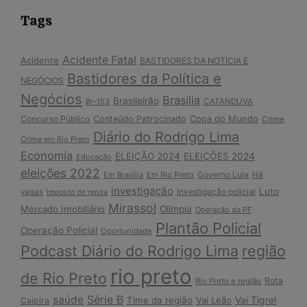
Tags
Acidente Fatal
Acidente
BASTIDORES DA NOTÍCIA E
Bastidores da Política e
NEGÓCIOS
Negócios
Brasília
Brasileirão
Br-153
CATANDUVA
Copa do Mundo
Concurso Público
Conteúdo Patrocinado
Crime
Diário do Rodrigo Lima
Crime em Rio Preto
Economia
ELEIÇÃO 2024
ELEIÇÕES 2024
Educação
eleições 2022
Em Brasília
Em Rio Preto
Governo Lula
Há
investigação
Luto
Investigação policial
vagas
Imposto de renda
Mirassol
Mercado Imobiliário
Olímpia
Operação da PF
Plantão Policial
Operação Policial
Oportunidade
Podcast Diário do Rodrigo Lima
região
rio preto
de Rio Preto
Rota
Rio Preto e região
Série B
saúde
Vai Tigre!
Time da região
Vai Leão
Caipira