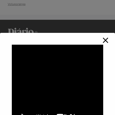
Votuporanga
Política de Privacidade
Informações
Anuncie aqui
Fale conosco
rodrigolimajornalista1978@gmail.com