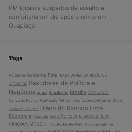
PM localiza suspeitos de assalto a
confeitaria um dia após o crime em
Guapiaçu
Tags
Acidente Fatal
Acidente
BASTIDORES DA NOTÍCIA E
Bastidores da Política e
NEGÓCIOS
Negócios
Brasília
Brasileirão
Br-153
CATANDUVA
Copa do Mundo
Concurso Público
Conteúdo Patrocinado
Crime
Diário do Rodrigo Lima
Crime em Rio Preto
Economia
ELEIÇÃO 2024
ELEIÇÕES 2024
Educação
eleições 2022
Em Brasília
Em Rio Preto
Governo Lula
Há
investigação
Luto
Investigação policial
vagas
Imposto de renda