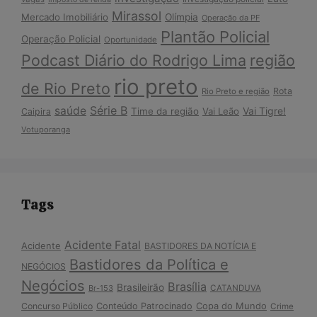
Mirassol
Mercado Imobiliário
Olímpia
Operação da PF
Plantão Policial
Operação Policial
Oportunidade
Podcast Diário do Rodrigo Lima
região
rio preto
de Rio Preto
Rota
Rio Preto e região
Série B
saúde
Vai Tigre!
Time da região
Vai Leão
Caipira
Votuporanga
Tags
Acidente Fatal
Acidente
BASTIDORES DA NOTÍCIA E
Bastidores da Política e
NEGÓCIOS
Negócios
Brasília
Brasileirão
Br-153
CATANDUVA
Copa do Mundo
Concurso Público
Conteúdo Patrocinado
Crime