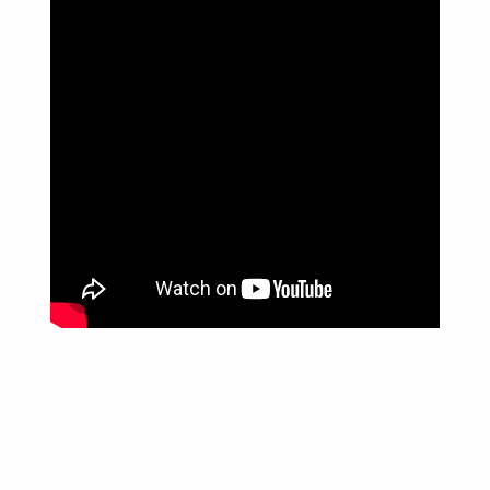
Política de Privacidade
Informações
Anuncie aqui
Fale conosco
rodrigolimajornalista1978@gmail.com
WhatsApp: (17) 99268-0565
Siga-me nas redes sociais
Usamos cookies para garantir que oferecemos a melhor