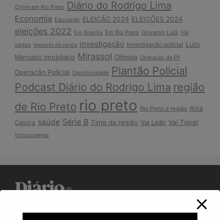
Diário do Rodrigo Lima
Crime em Rio Preto
Economia
ELEIÇÃO 2024
ELEIÇÕES 2024
Educação
eleições 2022
Em Brasília
Em Rio Preto
Governo Lula
Há
investigação
Luto
Investigação policial
vagas
Imposto de renda
Mirassol
Mercado Imobiliário
Olímpia
Operação da PF
Plantão Policial
Operação Policial
Oportunidade
Podcast Diário do Rodrigo Lima
região
rio preto
de Rio Preto
Rota
Rio Preto e região
Série B
saúde
Vai Tigre!
Time da região
Vai Leão
Caipira
Votuporanga