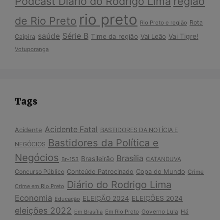
Podcast Diário do Rodrigo Lima
região
rio preto
de Rio Preto
Rota
Rio Preto e região
Série B
saúde
Vai Tigre!
Time da região
Vai Leão
Caipira
Votuporanga
Tags
Acidente Fatal
Acidente
BASTIDORES DA NOTÍCIA E
Bastidores da Política e
NEGÓCIOS
Negócios
Brasília
Brasileirão
Br-153
CATANDUVA
Copa do Mundo
Concurso Público
Conteúdo Patrocinado
Crime
Diário do Rodrigo Lima
Crime em Rio Preto
Economia
ELEIÇÃO 2024
ELEIÇÕES 2024
Educação
eleições 2022
Em Brasília
Em Rio Preto
Governo Lula
Há