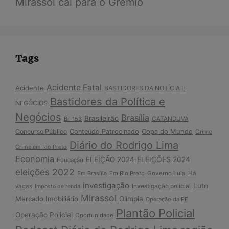
Mirassol cai para o Grêmio
Tags
Acidente Fatal
Acidente
BASTIDORES DA NOTÍCIA E
Bastidores da Política e
NEGÓCIOS
Negócios
Brasília
Brasileirão
Br-153
CATANDUVA
Copa do Mundo
Concurso Público
Conteúdo Patrocinado
Crime
Diário do Rodrigo Lima
Crime em Rio Preto
Economia
ELEIÇÃO 2024
ELEIÇÕES 2024
Educação
eleições 2022
Em Brasília
Em Rio Preto
Governo Lula
Há
investigação
Luto
Investigação policial
vagas
Imposto de renda
Mirassol
Mercado Imobiliário
Olímpia
Operação da PF
Plantão Policial
Operação Policial
Oportunidade