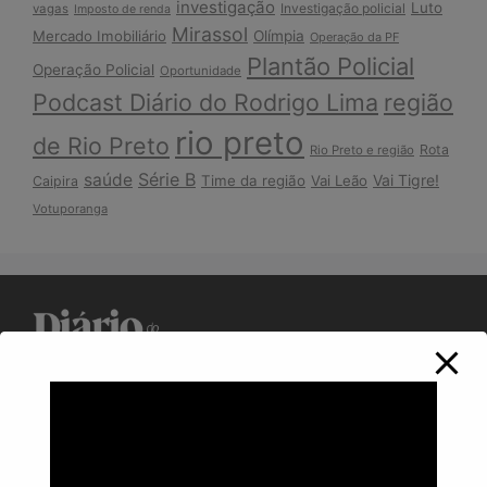
investigação
Luto
Investigação policial
vagas
Imposto de renda
Mirassol
Mercado Imobiliário
Olímpia
Operação da PF
Plantão Policial
Operação Policial
Oportunidade
Podcast Diário do Rodrigo Lima
região
rio preto
de Rio Preto
Rota
Rio Preto e região
Série B
saúde
Vai Tigre!
Time da região
Vai Leão
Caipira
Votuporanga
Política de Privacidade