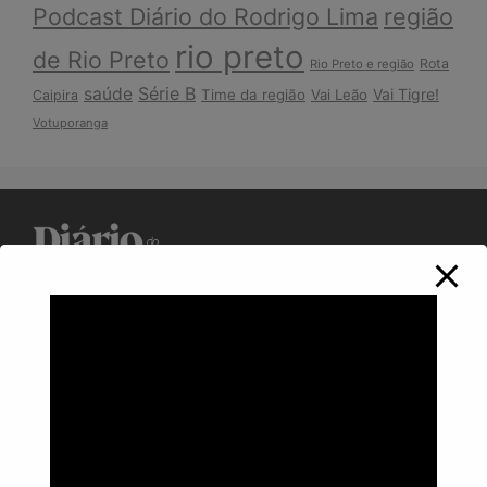
Podcast Diário do Rodrigo Lima
região
rio preto
de Rio Preto
Rota
Rio Preto e região
Série B
saúde
Vai Tigre!
Time da região
Vai Leão
Caipira
Votuporanga
Política de Privacidade
Informações