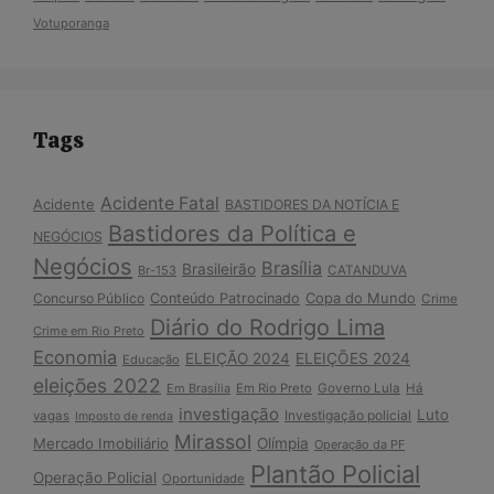
Votuporanga
Tags
Acidente Fatal
Acidente
BASTIDORES DA NOTÍCIA E
Bastidores da Política e
NEGÓCIOS
Negócios
Brasília
Brasileirão
Br-153
CATANDUVA
Copa do Mundo
Concurso Público
Conteúdo Patrocinado
Crime
Diário do Rodrigo Lima
Crime em Rio Preto
Economia
ELEIÇÃO 2024
ELEIÇÕES 2024
Educação
eleições 2022
Em Brasília
Em Rio Preto
Governo Lula
Há
investigação
Luto
Investigação policial
vagas
Imposto de renda
Mirassol
Mercado Imobiliário
Olímpia
Operação da PF
Plantão Policial
Operação Policial
Oportunidade