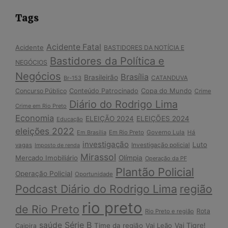
Tags
Acidente Fatal
Acidente
BASTIDORES DA NOTÍCIA E
Bastidores da Política e
NEGÓCIOS
Negócios
Brasília
Brasileirão
Br-153
CATANDUVA
Copa do Mundo
Concurso Público
Conteúdo Patrocinado
Crime
Diário do Rodrigo Lima
Crime em Rio Preto
Economia
ELEIÇÃO 2024
ELEIÇÕES 2024
Educação
eleições 2022
Em Brasília
Em Rio Preto
Governo Lula
Há
investigação
Luto
Investigação policial
vagas
Imposto de renda
Mirassol
Mercado Imobiliário
Olímpia
Operação da PF
Plantão Policial
Operação Policial
Oportunidade
Podcast Diário do Rodrigo Lima
região
rio preto
de Rio Preto
Rota
Rio Preto e região
Série B
saúde
Vai Tigre!
Time da região
Vai Leão
Caipira