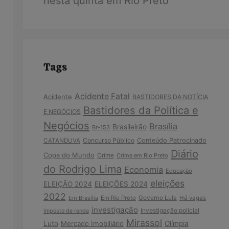
nesta quinta em Rio Preto
Tags
Acidente Fatal
Acidente
BASTIDORES DA NOTÍCIA
Bastidores da Política e
E NEGÓCIOS
Negócios
Brasília
Brasileirão
Br-153
Concurso Público
Conteúdo Patrocinado
CATANDUVA
Diário
Copa do Mundo
Crime
Crime em Rio Preto
do Rodrigo Lima
Economia
Educação
eleições
ELEIÇÃO 2024
ELEIÇÕES 2024
2022
Em Brasília
Em Rio Preto
Governo Lula
Há vagas
investigação
Investigação policial
Imposto de renda
Mirassol
Luto
Mercado Imobiliário
Olímpia