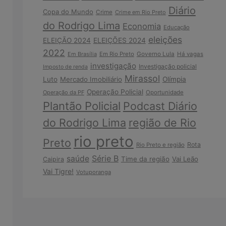
Diário
Copa do Mundo
Crime
Crime em Rio Preto
do Rodrigo Lima
Economia
Educação
eleições
ELEIÇÃO 2024
ELEIÇÕES 2024
2022
Em Brasília
Em Rio Preto
Governo Lula
Há vagas
investigação
Investigação policial
Imposto de renda
Mirassol
Luto
Mercado Imobiliário
Olímpia
Operação Policial
Operação da PF
Oportunidade
Plantão Policial
Podcast Diário
do Rodrigo Lima
região de Rio
rio preto
Preto
Rota
Rio Preto e região
Série B
saúde
Time da região
Vai Leão
Caipira
Vai Tigre!
Votuporanga