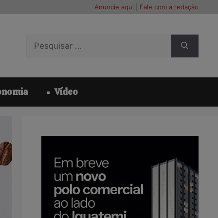
Anuncie aqui
|
Fale com a redação
Pesquisar
por:
onomia
Vídeo