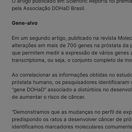
O artigo publicado em Scientific Reports foi prem
pela Associação DOHaD Brasil.
Gene-alvo
Em um segundo artigo, publicado na revista Molecu
alterações em mais de 700 genes na próstata da p
que permitem medir a expressão de vários genes 
transcriptoma, ou seja, o conjunto completo de m
Ao correlacionar as informações obtidas no estu
próstata humano, os pesquisadores identificaram
“gene DOHaD” associado a distúrbios no desenvol
de aumentar o risco de câncer.
“Demonstramos que as mudanças no perfil de expr
predispondo os ratos a desenvolver câncer de pr
identificamos marcadores moleculares comumente 