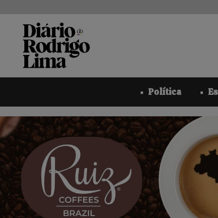
Pular
para
o
conteúdo
Política
Es