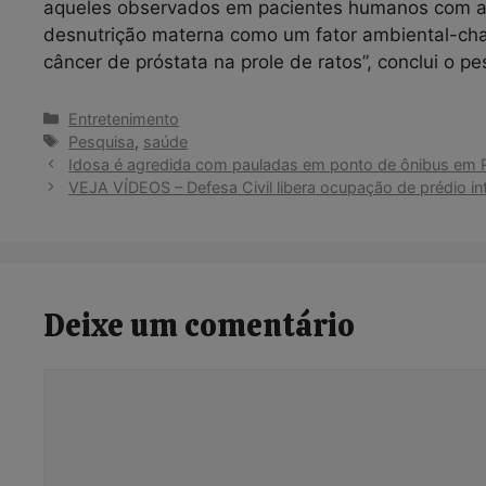
aqueles observados em pacientes humanos com a
desnutrição materna como um fator ambiental-cha
câncer de próstata na prole de ratos”, conclui o pe
Categorias
Entretenimento
Tags
Pesquisa
,
saúde
Idosa é agredida com pauladas em ponto de ônibus em R
VEJA VÍDEOS – Defesa Civil libera ocupação de prédio in
Deixe um comentário
Comentário