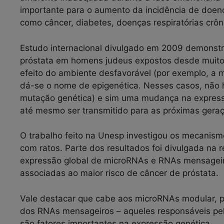
importante para o aumento da incidência de doenç
como câncer, diabetes, doenças respiratórias crôn
Estudo internacional divulgado em 2009 demonstr
próstata em homens judeus expostos desde muito 
efeito do ambiente desfavorável (por exemplo, a 
dá-se o nome de epigenética. Nesses casos, não h
mutação genética) e sim uma mudança na express
até mesmo ser transmitido para as próximas gera
O trabalho feito na Unesp investigou os mecanism
com ratos. Parte dos resultados foi divulgada na re
expressão global de microRNAs e RNAs mensageiro
associadas ao maior risco de câncer de próstata.
Vale destacar que cabe aos microRNAs modular, p
dos RNAs mensageiros – aqueles responsáveis pel
são fatores importantes na expressão genética.