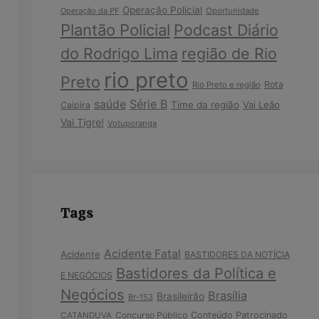
Operação Policial
Operação da PF
Oportunidade
Plantão Policial
Podcast Diário
do Rodrigo Lima
região de Rio
rio preto
Preto
Rota
Rio Preto e região
Série B
saúde
Time da região
Vai Leão
Caipira
Vai Tigre!
Votuporanga
Tags
Acidente Fatal
Acidente
BASTIDORES DA NOTÍCIA
Bastidores da Política e
E NEGÓCIOS
Negócios
Brasília
Brasileirão
Br-153
Concurso Público
Conteúdo Patrocinado
CATANDUVA