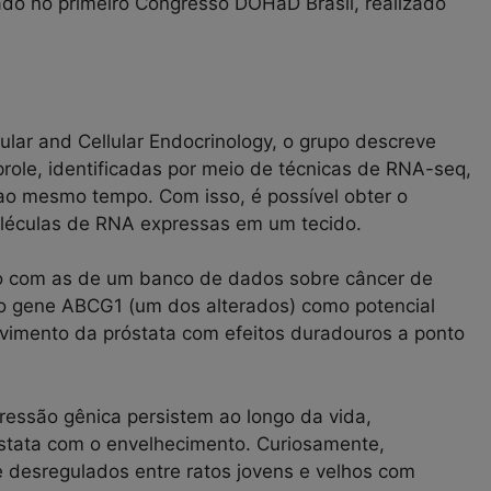
iado no primeiro Congresso DOHaD Brasil, realizado
lar and Cellular Endocrinology, o grupo descreve
role, identificadas por meio de técnicas de RNA-seq,
ao mesmo tempo. Com isso, é possível obter o
oléculas de RNA expressas em um tecido.
do com as de um banco de dados sobre câncer de
 o gene ABCG1 (um dos alterados) como potencial
vimento da próstata com efeitos duradouros a ponto
essão gênica persistem ao longo da vida,
óstata com o envelhecimento. Curiosamente,
desregulados entre ratos jovens e velhos com