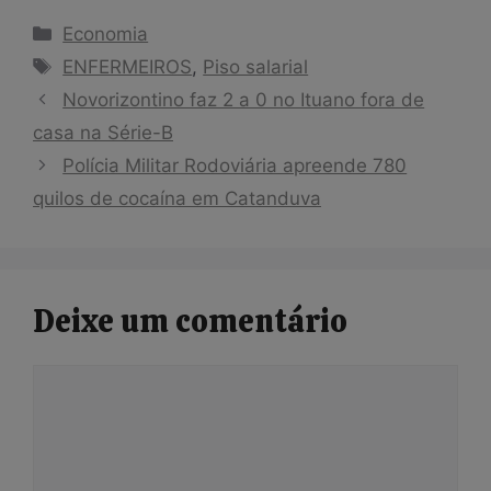
Categorias
Economia
Tags
ENFERMEIROS
,
Piso salarial
Novorizontino faz 2 a 0 no Ituano fora de
casa na Série-B
Polícia Militar Rodoviária apreende 780
quilos de cocaína em Catanduva
Deixe um comentário
Comentário