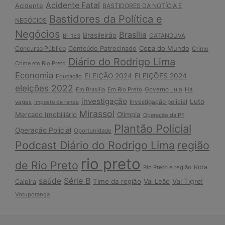
Acidente Fatal
Acidente
BASTIDORES DA NOTÍCIA E
Bastidores da Política e
NEGÓCIOS
Negócios
Brasília
Brasileirão
Br-153
CATANDUVA
Copa do Mundo
Concurso Público
Conteúdo Patrocinado
Crime
Diário do Rodrigo Lima
Crime em Rio Preto
Economia
ELEIÇÃO 2024
ELEIÇÕES 2024
Educação
eleições 2022
Em Brasília
Em Rio Preto
Governo Lula
Há
investigação
Luto
Investigação policial
vagas
Imposto de renda
Mirassol
Mercado Imobiliário
Olímpia
Operação da PF
Plantão Policial
Operação Policial
Oportunidade
Podcast Diário do Rodrigo Lima
região
rio preto
de Rio Preto
Rota
Rio Preto e região
Série B
saúde
Vai Tigre!
Time da região
Vai Leão
Caipira
Votuporanga