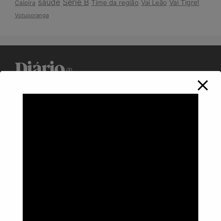
Série B
saúde
Vai Tigre!
Time da região
Vai Leão
Caipira
Votuporanga
Política de Privacidade
Informações
Anuncie aqui
Fale conosco
rodrigolimajornalista1978@gmail.com