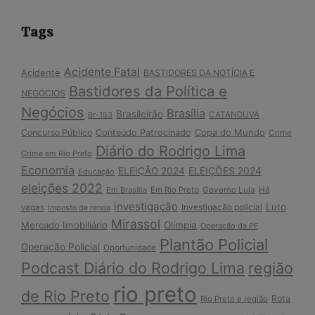
Tags
Acidente Fatal
Acidente
BASTIDORES DA NOTÍCIA E
Bastidores da Política e
NEGÓCIOS
Negócios
Brasília
Brasileirão
Br-153
CATANDUVA
Copa do Mundo
Concurso Público
Conteúdo Patrocinado
Crime
Diário do Rodrigo Lima
Crime em Rio Preto
Economia
ELEIÇÃO 2024
ELEIÇÕES 2024
Educação
eleições 2022
Em Brasília
Em Rio Preto
Governo Lula
Há
investigação
Luto
Investigação policial
vagas
Imposto de renda
Mirassol
Mercado Imobiliário
Olímpia
Operação da PF
Plantão Policial
Operação Policial
Oportunidade
Podcast Diário do Rodrigo Lima
região
rio preto
de Rio Preto
Rota
Rio Preto e região