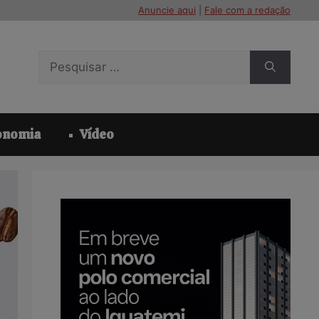
Anuncie aqui
|
Fale com a redação
Pesquisar
por:
onomia
Vídeo