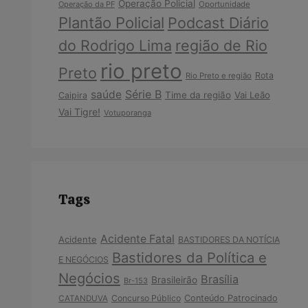
Operação Policial
Operação da PF
Oportunidade
Plantão Policial
Podcast Diário
do Rodrigo Lima
região de Rio
rio preto
Preto
Rota
Rio Preto e região
Série B
saúde
Time da região
Vai Leão
Caipira
Vai Tigre!
Votuporanga
Tags
Acidente Fatal
Acidente
BASTIDORES DA NOTÍCIA
Bastidores da Política e
E NEGÓCIOS
Negócios
Brasília
Brasileirão
Br-153
Concurso Público
Conteúdo Patrocinado
CATANDUVA