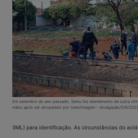
Em setembro do ano passado, Samu fez atendimento de outra víti
mãos após ser atropelado por trem/imagem – divulgação/5/9/202
(IML) para identificação. As circunstâncias do aci