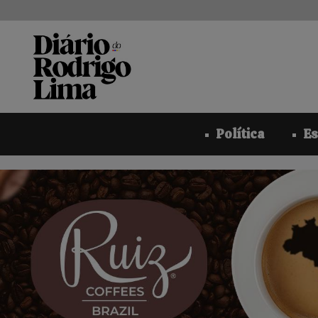
Pular
para
o
conteúdo
Política
Es