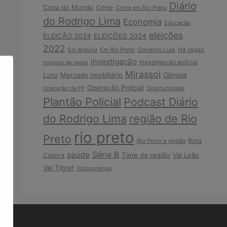
Diário
Copa do Mundo
Crime
Crime em Rio Preto
do Rodrigo Lima
Economia
Educação
eleições
ELEIÇÃO 2024
ELEIÇÕES 2024
2022
Em Brasília
Em Rio Preto
Governo Lula
Há vagas
investigação
Investigação policial
Imposto de renda
Mirassol
Luto
Mercado Imobiliário
Olímpia
Operação Policial
Operação da PF
Oportunidade
Plantão Policial
Podcast Diário
do Rodrigo Lima
região de Rio
rio preto
Preto
Rota
Rio Preto e região
Série B
saúde
Time da região
Vai Leão
Caipira
Vai Tigre!
Votuporanga