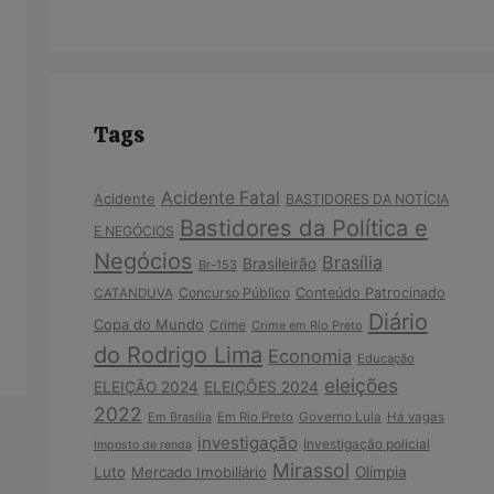
Tags
Acidente Fatal
Acidente
BASTIDORES DA NOTÍCIA
Bastidores da Política e
E NEGÓCIOS
Negócios
Brasília
Brasileirão
Br-153
Concurso Público
Conteúdo Patrocinado
CATANDUVA
Diário
Copa do Mundo
Crime
Crime em Rio Preto
do Rodrigo Lima
Economia
Educação
eleições
ELEIÇÃO 2024
ELEIÇÕES 2024
2022
Em Brasília
Em Rio Preto
Governo Lula
Há vagas
investigação
Investigação policial
Imposto de renda
Mirassol
Luto
Mercado Imobiliário
Olímpia