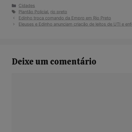
Categorias
Cidades
Tags
Plantão Policial
,
rio preto
Edinho troca comando da Empro em Rio Preto
Eleuses e Edinho anunciam criação de leitos de UTI e en
Deixe um comentário
Comentário