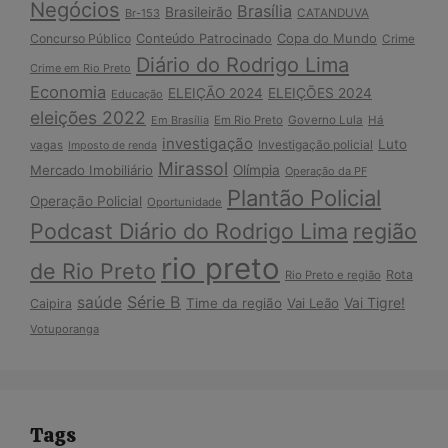
Negócios
Brasília
Brasileirão
Br-153
CATANDUVA
Copa do Mundo
Concurso Público
Conteúdo Patrocinado
Crime
Diário do Rodrigo Lima
Crime em Rio Preto
Economia
ELEIÇÃO 2024
ELEIÇÕES 2024
Educação
eleições 2022
Em Brasília
Em Rio Preto
Governo Lula
Há
investigação
Luto
Investigação policial
vagas
Imposto de renda
Mirassol
Mercado Imobiliário
Olímpia
Operação da PF
Plantão Policial
Operação Policial
Oportunidade
Podcast Diário do Rodrigo Lima
região
rio preto
de Rio Preto
Rota
Rio Preto e região
Série B
saúde
Vai Tigre!
Time da região
Vai Leão
Caipira
Votuporanga
Tags