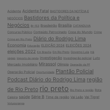
Acidente Fatal
Acidente
BASTIDORES DA NOTÍCIA E
Bastidores da Política e
NEGÓCIOS
Negócios
Brasília
Brasileirão
Br-153
CATANDUVA
Copa do Mundo
Concurso Público
Conteúdo Patrocinado
Crime
Diário do Rodrigo Lima
Crime em Rio Preto
Economia
ELEIÇÃO 2024
ELEIÇÕES 2024
Educação
eleições 2022
Em Brasília
Em Rio Preto
Governo Lula
Há
investigação
Luto
Investigação policial
vagas
Imposto de renda
Mirassol
Mercado Imobiliário
Olímpia
Operação da PF
Plantão Policial
Operação Policial
Oportunidade
Podcast Diário do Rodrigo Lima
região
rio preto
de Rio Preto
Rota
Rio Preto e região
Série B
saúde
Vai Tigre!
Time da região
Vai Leão
Caipira
Votuporanga