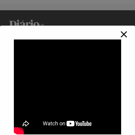
Política de Privacidade
Informações
Anuncie aqui
Fale conosco
rodrigolimajornalista1978@gmail.com
WhatsApp: (17) 99268-0565