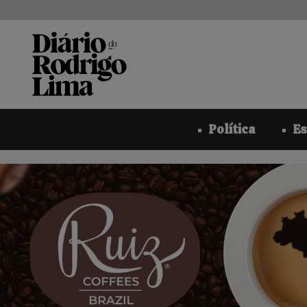
Pular
para
o
conteúdo
Política
Es