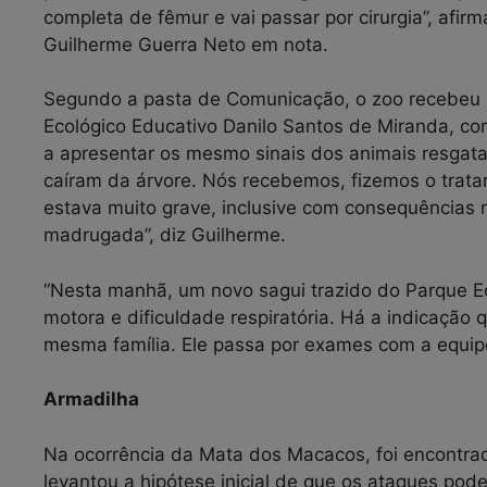
completa de fêmur e vai passar por cirurgia”, afir
Guilherme Guerra Neto em nota.
Segundo a pasta de Comunicação, o zoo recebeu d
Ecológico Educativo Danilo Santos de Miranda, c
a apresentar os mesmo sinais dos animais resgat
caíram da árvore. Nós recebemos, fizemos o trat
estava muito grave, inclusive com consequências 
madrugada”, diz Guilherme.
“Nesta manhã, um novo sagui trazido do Parque E
motora e dificuldade respiratória. Há a indicação
mesma família. Ele passa por exames com a equipe
Armadilha
Na ocorrência da Mata dos Macacos, foi encontra
levantou a hipótese inicial de que os ataques poder