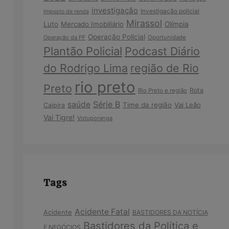
investigação
Investigação policial
Imposto de renda
Mirassol
Luto
Mercado Imobiliário
Olímpia
Operação Policial
Operação da PF
Oportunidade
Plantão Policial
Podcast Diário
do Rodrigo Lima
região de Rio
rio preto
Preto
Rota
Rio Preto e região
Série B
saúde
Time da região
Vai Leão
Caipira
Vai Tigre!
Votuporanga
Tags
Acidente Fatal
Acidente
BASTIDORES DA NOTÍCIA
Bastidores da Política e
E NEGÓCIOS