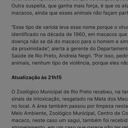
Outra suspeita, que ganha mais força, é que os a
macacos, ainda que esses animais não façam part
“Esse tipo de varíola leva esse nome porque o vír
identificado na década de 1960, em macacos que 
doença não se dá do macaco para o homem e sim d
da proximidade”, alerta a gerente do Departamento
Saúde de Rio Preto, Andreia Negri. “Por isso, pe
animais, nenhum tipo de violência, porque eles nã
Atualização às 21h15
O Zoológico Municipal de Rio Preto recebeu, na t
sinais de intoxicação, resgatado na Mata dos Maca
no local. A área também passou por limpeza nest
Meio Ambiente, Zoológico Municipal, Centro de Co
macaco, neste caso um sagui, também foi recebido
atropelamento, em um caso que parece não ter re