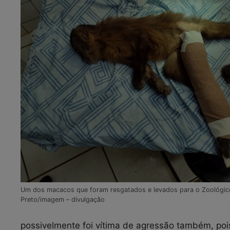
Um dos macacos que foram resgatados e levados para o Zoológic
Preto/imagem – divulgação
possivelmente foi vítima de agressão também, poi