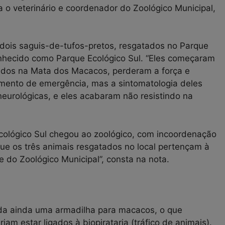
ma o veterinário e coordenador do Zoológico Municipal,
ois saguis-de-tufos-pretos, resgatados no Parque
onhecido como Parque Ecológico Sul. “Eles começaram
ados na Mata dos Macacos, perderam a força e
amento de emergência, mas a sintomatologia deles
neurológicas, e eles acabaram não resistindo na
cológico Sul chegou ao zoológico, com incoordenação
 que os três animais resgatados no local pertençam à
 do Zoológico Municipal”, consta na nota.
da ainda uma armadilha para macacos, o que
iam estar ligados à biopirataria (tráfico de animais).