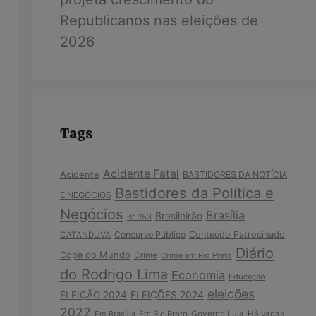
Republicanos nas eleições de
2026
Tags
Acidente Fatal
Acidente
BASTIDORES DA NOTÍCIA
Bastidores da Política e
E NEGÓCIOS
Negócios
Brasília
Brasileirão
Br-153
Concurso Público
Conteúdo Patrocinado
CATANDUVA
Diário
Copa do Mundo
Crime
Crime em Rio Preto
do Rodrigo Lima
Economia
Educação
eleições
ELEIÇÃO 2024
ELEIÇÕES 2024
2022
Em Brasília
Em Rio Preto
Governo Lula
Há vagas