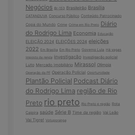
Negócios
Brasília
Brasileirão
Br-153
Concurso Público
Conteúdo Patrocinado
CATANDUVA
Diário
Copa do Mundo
Crime
Crime em Rio Preto
do Rodrigo Lima
Economia
Educação
eleições
ELEIÇÃO 2024
ELEIÇÕES 2024
2022
Em Brasília
Em Rio Preto
Governo Lula
Há vagas
investigação
Investigação policial
Imposto de renda
Mirassol
Luto
Mercado Imobiliário
Olímpia
Operação Policial
Operação da PF
Oportunidade
Plantão Policial
Podcast Diário
do Rodrigo Lima
região de Rio
rio preto
Preto
Rota
Rio Preto e região
Série B
saúde
Time da região
Vai Leão
Caipira
Vai Tigre!
Votuporanga