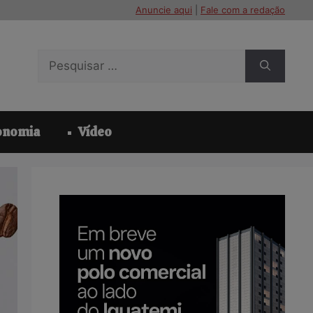
Anuncie aqui
|
Fale com a redação
Pesquisar
por:
onomia
Vídeo