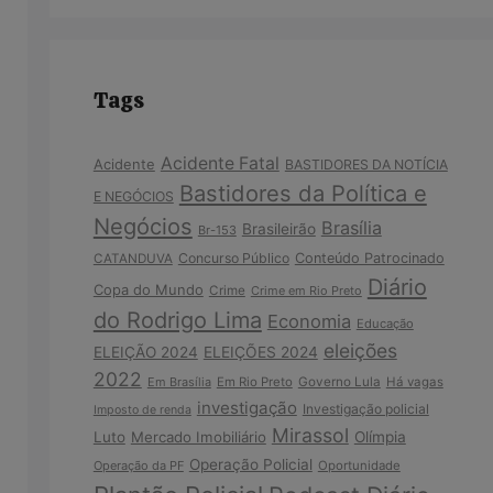
Tags
Acidente Fatal
Acidente
BASTIDORES DA NOTÍCIA
Bastidores da Política e
E NEGÓCIOS
Negócios
Brasília
Brasileirão
Br-153
Concurso Público
Conteúdo Patrocinado
CATANDUVA
Diário
Copa do Mundo
Crime
Crime em Rio Preto
do Rodrigo Lima
Economia
Educação
eleições
ELEIÇÃO 2024
ELEIÇÕES 2024
2022
Em Brasília
Em Rio Preto
Governo Lula
Há vagas
investigação
Investigação policial
Imposto de renda
Mirassol
Luto
Mercado Imobiliário
Olímpia
Operação Policial
Operação da PF
Oportunidade