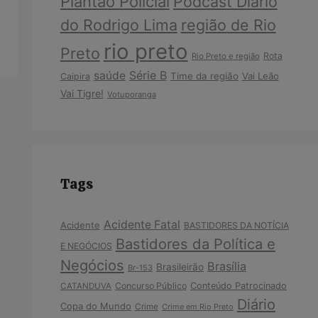
Plantão Policial
Podcast Diário
do Rodrigo Lima
região de Rio
rio preto
Preto
Rota
Rio Preto e região
Série B
saúde
Time da região
Vai Leão
Caipira
Vai Tigre!
Votuporanga
Tags
Acidente Fatal
Acidente
BASTIDORES DA NOTÍCIA
Bastidores da Política e
E NEGÓCIOS
Negócios
Brasília
Brasileirão
Br-153
Concurso Público
Conteúdo Patrocinado
CATANDUVA
Diário
Copa do Mundo
Crime
Crime em Rio Preto