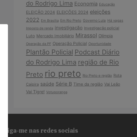
do Rodrigo Lima
Economia
Educação
eleições
ELEIÇÃO 2024
ELEIÇÕES 2024
2022
Em Brasília
Em Rio Preto
Governo Lula
Há vagas
investigação
Investigação policial
Imposto de renda
Mirassol
Luto
Mercado Imobiliário
Olímpia
Operação Policial
Operação da PF
Oportunidade
Plantão Policial
Podcast Diário
do Rodrigo Lima
região de Rio
rio preto
Preto
Rota
Rio Preto e região
Série B
saúde
Time da região
Vai Leão
Caipira
Vai Tigre!
Votuporanga
Siga-me nas redes sociais