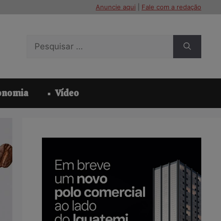
Anuncie aqui
|
Fale com a redação
Pesquisar
por:
onomia
Vídeo