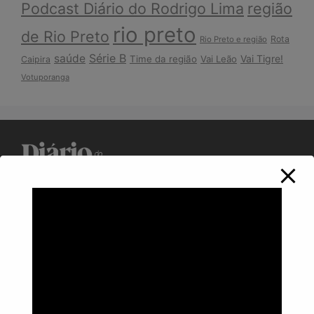
Podcast Diário do Rodrigo Lima
região
rio preto
de Rio Preto
Rota
Rio Preto e região
Série B
saúde
Vai Tigre!
Time da região
Vai Leão
Caipira
Votuporanga
Política de Privacidade
Informações