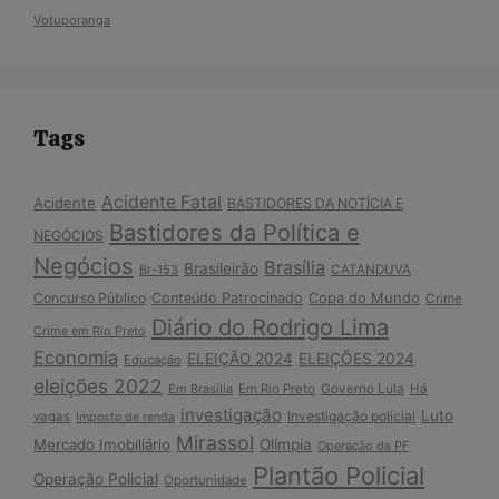
Votuporanga
Tags
Acidente Fatal
Acidente
BASTIDORES DA NOTÍCIA E
Bastidores da Política e
NEGÓCIOS
Negócios
Brasília
Brasileirão
Br-153
CATANDUVA
Copa do Mundo
Concurso Público
Conteúdo Patrocinado
Crime
Diário do Rodrigo Lima
Crime em Rio Preto
Economia
ELEIÇÃO 2024
ELEIÇÕES 2024
Educação
eleições 2022
Em Brasília
Em Rio Preto
Governo Lula
Há
investigação
Luto
Investigação policial
vagas
Imposto de renda
Mirassol
Mercado Imobiliário
Olímpia
Operação da PF
Plantão Policial
Operação Policial
Oportunidade