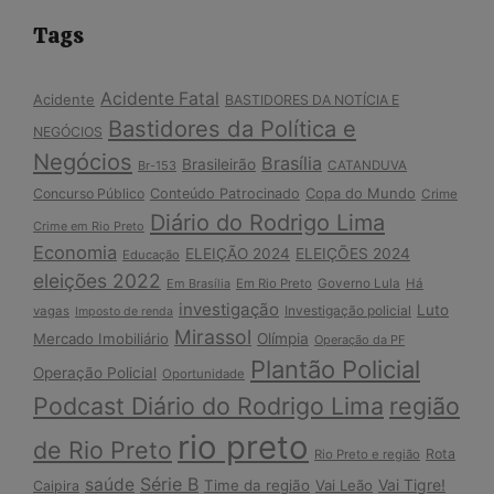
Tags
Acidente Fatal
Acidente
BASTIDORES DA NOTÍCIA E
Bastidores da Política e
NEGÓCIOS
Negócios
Brasília
Brasileirão
Br-153
CATANDUVA
Copa do Mundo
Concurso Público
Conteúdo Patrocinado
Crime
Diário do Rodrigo Lima
Crime em Rio Preto
Economia
ELEIÇÃO 2024
ELEIÇÕES 2024
Educação
eleições 2022
Em Brasília
Em Rio Preto
Governo Lula
Há
investigação
Luto
Investigação policial
vagas
Imposto de renda
Mirassol
Mercado Imobiliário
Olímpia
Operação da PF
Plantão Policial
Operação Policial
Oportunidade
Podcast Diário do Rodrigo Lima
região
rio preto
de Rio Preto
Rota
Rio Preto e região
Série B
saúde
Vai Tigre!
Time da região
Vai Leão
Caipira