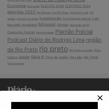
Crime em Rio Preto
Economia
ELEIÇÃO 2024
ELEIÇÕES 2024
Educação
eleições 2022
Em Brasília
Em Rio Preto
Governo Lula
Há
investigação
Luto
Investigação policial
vagas
Imposto de renda
Mirassol
Mercado Imobiliário
Olímpia
Operação da PF
Plantão Policial
Operação Policial
Oportunidade
Podcast Diário do Rodrigo Lima
região
rio preto
de Rio Preto
Rota
Rio Preto e região
Série B
saúde
Vai Tigre!
Time da região
Vai Leão
Caipira
Votuporanga