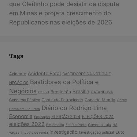
que Cleitinho pode desistir da disputa
em Minas e projeta crescimento do
Republicanos nas eleições de 2026
Tags
Acidente Fatal
Acidente
BASTIDORES DA NOTÍCIA E
Bastidores da Política e
NEGÓCIOS
Negócios
Brasília
Brasileirão
Br-153
CATANDUVA
Copa do Mundo
Concurso Público
Conteúdo Patrocinado
Crime
Diário do Rodrigo Lima
Crime em Rio Preto
Economia
ELEIÇÃO 2024
ELEIÇÕES 2024
Educação
eleições 2022
Em Brasília
Em Rio Preto
Governo Lula
Há
investigação
Luto
Investigação policial
vagas
Imposto de renda