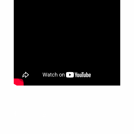
Política de Privacidade
Informações
Anuncie aqui
Fale conosco
rodrigolimajornalista1978@gmail.com
WhatsApp: (17) 99268-0565
Siga-me nas redes sociais
Usamos cookies para garantir que oferecemos a melhor
experiência em nosso site. Se você continuar a usar este site,