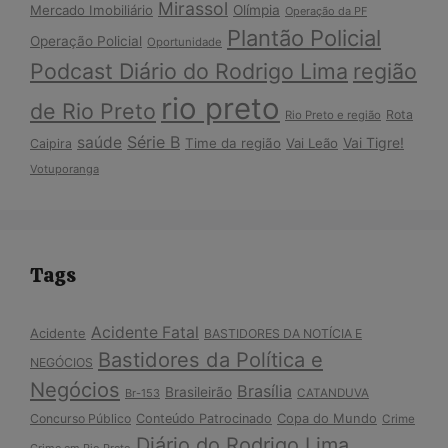
Mirassol
Mercado Imobiliário
Olímpia
Operação da PF
Plantão Policial
Operação Policial
Oportunidade
Podcast Diário do Rodrigo Lima
região
rio preto
de Rio Preto
Rota
Rio Preto e região
Série B
saúde
Vai Tigre!
Time da região
Vai Leão
Caipira
Votuporanga
Tags
Acidente Fatal
Acidente
BASTIDORES DA NOTÍCIA E
Bastidores da Política e
NEGÓCIOS
Negócios
Brasília
Brasileirão
Br-153
CATANDUVA
Copa do Mundo
Concurso Público
Conteúdo Patrocinado
Crime
Diário do Rodrigo Lima