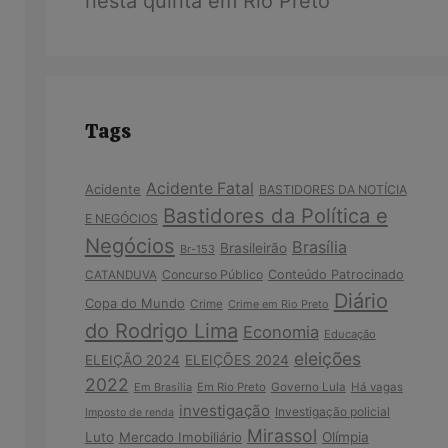
nesta quinta em Rio Preto
Tags
Acidente Fatal
Acidente
BASTIDORES DA NOTÍCIA
Bastidores da Política e
E NEGÓCIOS
Negócios
Brasília
Brasileirão
Br-153
Concurso Público
Conteúdo Patrocinado
CATANDUVA
Diário
Copa do Mundo
Crime
Crime em Rio Preto
do Rodrigo Lima
Economia
Educação
eleições
ELEIÇÃO 2024
ELEIÇÕES 2024
2022
Em Brasília
Em Rio Preto
Governo Lula
Há vagas
investigação
Investigação policial
Imposto de renda
Mirassol
Luto
Mercado Imobiliário
Olímpia