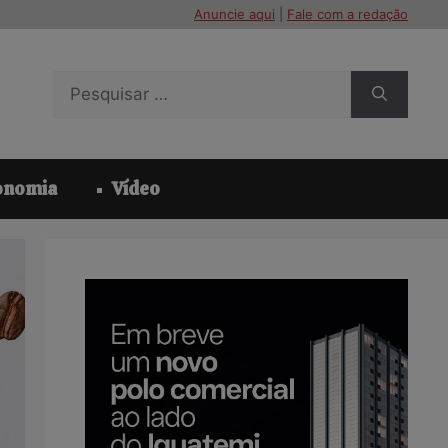
Anuncie aqui
|
Fale com a redação
Pesquisar
por:
onomia
Vídeo