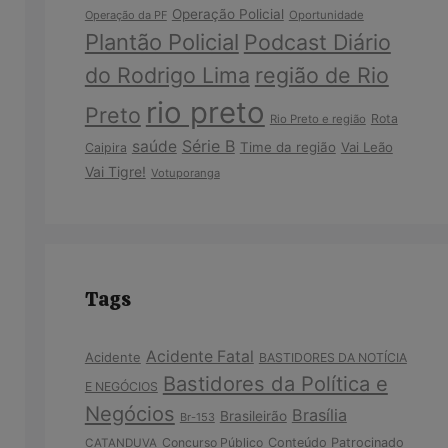
Operação Policial
Operação da PF
Oportunidade
Plantão Policial
Podcast Diário
do Rodrigo Lima
região de Rio
rio preto
Preto
Rota
Rio Preto e região
Série B
saúde
Time da região
Vai Leão
Caipira
Vai Tigre!
Votuporanga
Tags
Acidente Fatal
Acidente
BASTIDORES DA NOTÍCIA
Bastidores da Política e
E NEGÓCIOS
Negócios
Brasília
Brasileirão
Br-153
Concurso Público
Conteúdo Patrocinado
CATANDUVA