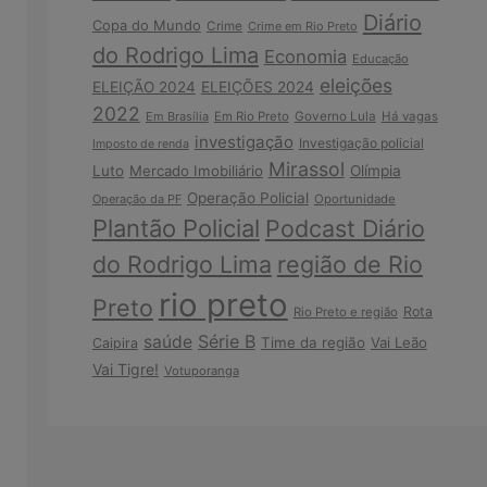
Diário
Copa do Mundo
Crime
Crime em Rio Preto
do Rodrigo Lima
Economia
Educação
eleições
ELEIÇÃO 2024
ELEIÇÕES 2024
2022
Em Brasília
Em Rio Preto
Governo Lula
Há vagas
investigação
Investigação policial
Imposto de renda
Mirassol
Luto
Mercado Imobiliário
Olímpia
Operação Policial
Operação da PF
Oportunidade
Plantão Policial
Podcast Diário
do Rodrigo Lima
região de Rio
rio preto
Preto
Rota
Rio Preto e região
Série B
saúde
Time da região
Vai Leão
Caipira
Vai Tigre!
Votuporanga