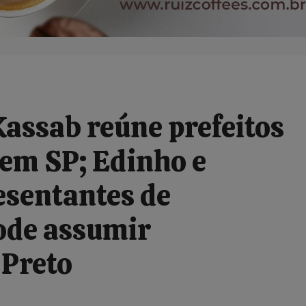
ssab reúne prefeitos
 em SP; Edinho e
esentantes de
ode assumir
 Preto