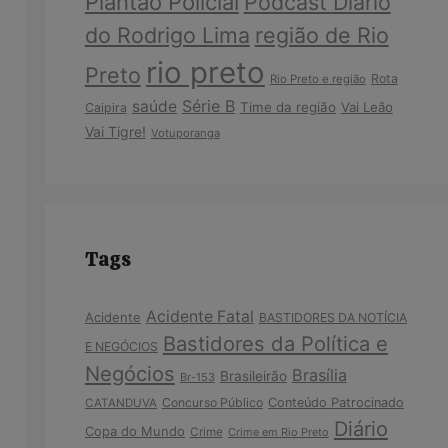
Plantão Policial
Podcast Diário
do Rodrigo Lima
região de Rio
rio preto
Preto
Rota
Rio Preto e região
Série B
saúde
Time da região
Vai Leão
Caipira
Vai Tigre!
Votuporanga
Tags
Acidente Fatal
Acidente
BASTIDORES DA NOTÍCIA
Bastidores da Política e
E NEGÓCIOS
Negócios
Brasília
Brasileirão
Br-153
Concurso Público
Conteúdo Patrocinado
CATANDUVA
Diário
Copa do Mundo
Crime
Crime em Rio Preto