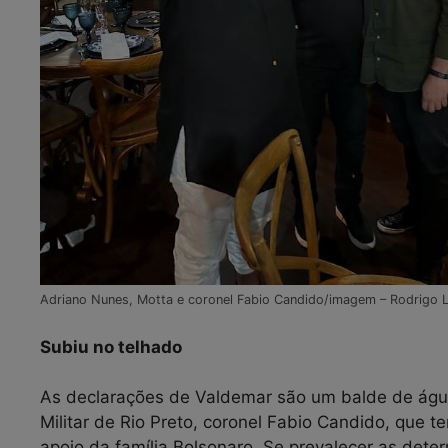
Adriano Nunes, Motta e coronel Fabio Candido/imagem – Rodrigo 
Subiu no telhado
As declarações de Valdemar são um balde de água
Militar de Rio Preto, coronel Fabio Candido, que te
apoio da família Bolsonaro. Se prevalecer as dete