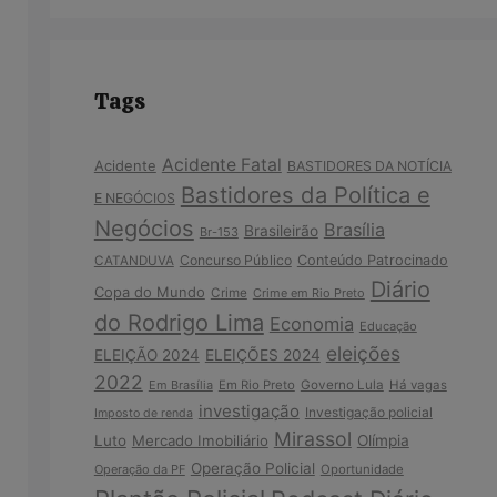
Tags
Acidente Fatal
Acidente
BASTIDORES DA NOTÍCIA
Bastidores da Política e
E NEGÓCIOS
Negócios
Brasília
Brasileirão
Br-153
Concurso Público
Conteúdo Patrocinado
CATANDUVA
Diário
Copa do Mundo
Crime
Crime em Rio Preto
do Rodrigo Lima
Economia
Educação
eleições
ELEIÇÃO 2024
ELEIÇÕES 2024
2022
Em Brasília
Em Rio Preto
Governo Lula
Há vagas
investigação
Investigação policial
Imposto de renda
Mirassol
Luto
Mercado Imobiliário
Olímpia
Operação Policial
Operação da PF
Oportunidade