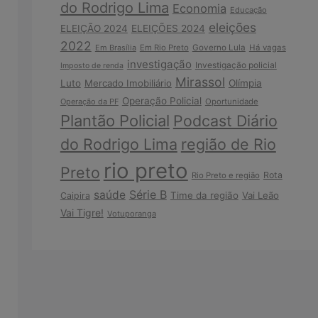
do Rodrigo Lima
Economia
Educação
eleições
ELEIÇÃO 2024
ELEIÇÕES 2024
2022
Em Brasília
Em Rio Preto
Governo Lula
Há vagas
investigação
Investigação policial
Imposto de renda
Mirassol
Luto
Mercado Imobiliário
Olímpia
Operação Policial
Operação da PF
Oportunidade
Plantão Policial
Podcast Diário
do Rodrigo Lima
região de Rio
rio preto
Preto
Rota
Rio Preto e região
Série B
saúde
Time da região
Vai Leão
Caipira
Vai Tigre!
Votuporanga