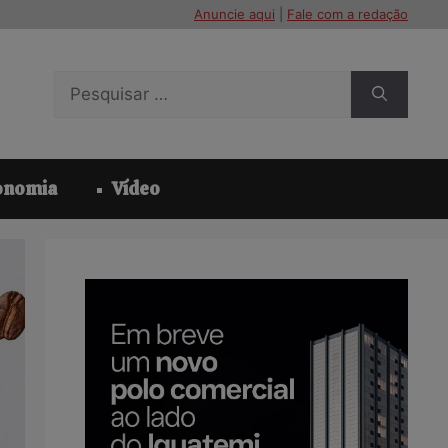
Anuncie aqui
|
Fale com a redação
Pesquisar
por:
onomia
Vídeo