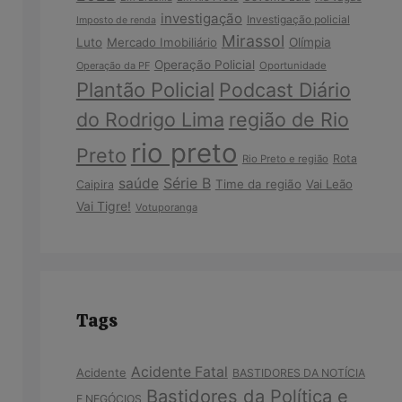
investigação
Investigação policial
Imposto de renda
Mirassol
Luto
Mercado Imobiliário
Olímpia
Operação Policial
Operação da PF
Oportunidade
Plantão Policial
Podcast Diário
do Rodrigo Lima
região de Rio
rio preto
Preto
Rota
Rio Preto e região
Série B
saúde
Time da região
Vai Leão
Caipira
Vai Tigre!
Votuporanga
Tags
Acidente Fatal
Acidente
BASTIDORES DA NOTÍCIA
Bastidores da Política e
E NEGÓCIOS