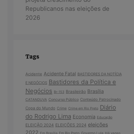
Republicanos nas eleições de
2026
Tags
Acidente Fatal
Acidente
BASTIDORES DA NOTÍCIA
Bastidores da Política e
E NEGÓCIOS
Negócios
Brasília
Brasileirão
Br-153
Concurso Público
Conteúdo Patrocinado
CATANDUVA
Diário
Copa do Mundo
Crime
Crime em Rio Preto
do Rodrigo Lima
Economia
Educação
eleições
ELEIÇÃO 2024
ELEIÇÕES 2024
2022
Em Brasília
Em Rio Preto
Governo Lula
Há vagas