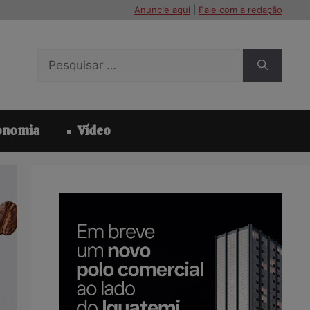
Anuncie aqui
|
Fale com a redação
Pesquisar
por:
onomia
Vídeo