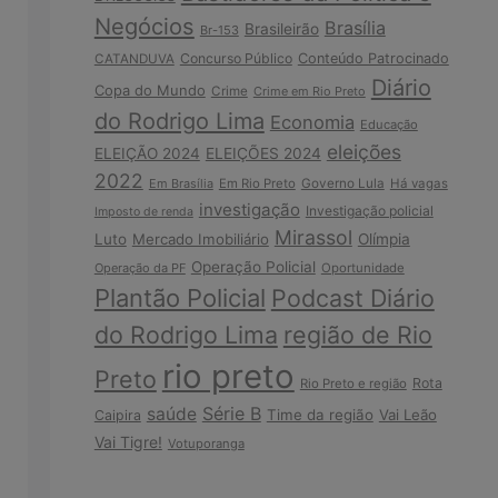
Negócios
Brasília
Brasileirão
Br-153
Concurso Público
Conteúdo Patrocinado
CATANDUVA
Diário
Copa do Mundo
Crime
Crime em Rio Preto
do Rodrigo Lima
Economia
Educação
eleições
ELEIÇÃO 2024
ELEIÇÕES 2024
2022
Em Brasília
Em Rio Preto
Governo Lula
Há vagas
investigação
Investigação policial
Imposto de renda
Mirassol
Luto
Mercado Imobiliário
Olímpia
Operação Policial
Operação da PF
Oportunidade
Plantão Policial
Podcast Diário
do Rodrigo Lima
região de Rio
rio preto
Preto
Rota
Rio Preto e região
Série B
saúde
Time da região
Vai Leão
Caipira
Vai Tigre!
Votuporanga