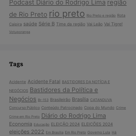
Podcast Diário do Rodrigo Lima
região
rio preto
de Rio Preto
Rota
Rio Preto e região
Série B
saúde
Vai Tigre!
Time da região
Vai Leão
Caipira
Votuporanga
Tags
Acidente Fatal
Acidente
BASTIDORES DA NOTÍCIA E
Bastidores da Política e
NEGÓCIOS
Negócios
Brasília
Brasileirão
Br-153
CATANDUVA
Copa do Mundo
Concurso Público
Conteúdo Patrocinado
Crime
Diário do Rodrigo Lima
Crime em Rio Preto
Economia
ELEIÇÃO 2024
ELEIÇÕES 2024
Educação
eleições 2022
Em Brasília
Em Rio Preto
Governo Lula
Há