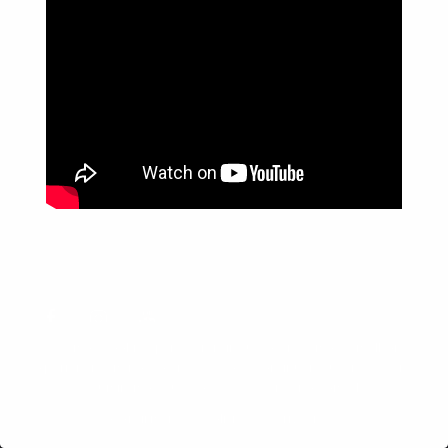
Informações
Anuncie aqui
Fale conosco
rodrigolimajornalista1978@gmail.com
WhatsApp: (17) 99268-0565
Siga-me nas redes sociais
Usamos cookies para garantir que oferecemos a melhor
experiência em nosso site. Se você continuar a usar este site,
assumiremos que você está satisfeito com ele.
© 2026 Diário do Rodrigo Lima - Todos os direitos
Confirmar
Política de Privacidade
reservados | Agência Interz