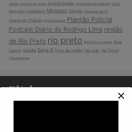
investigação
Luto
Investigação policial
vagas
Imposto de renda
Mirassol
Mercado Imobiliário
Olímpia
Operação da PF
Plantão Policial
Operação Policial
Oportunidade
Podcast Diário do Rodrigo Lima
região
rio preto
de Rio Preto
Rota
Rio Preto e região
Série B
saúde
Vai Tigre!
Time da região
Vai Leão
Caipira
Votuporanga
Política de Privacidade