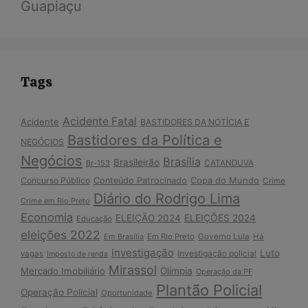
Guapiaçu
Tags
Acidente Fatal
Acidente
BASTIDORES DA NOTÍCIA E
Bastidores da Política e
NEGÓCIOS
Negócios
Brasília
Brasileirão
Br-153
CATANDUVA
Copa do Mundo
Concurso Público
Conteúdo Patrocinado
Crime
Diário do Rodrigo Lima
Crime em Rio Preto
Economia
ELEIÇÃO 2024
ELEIÇÕES 2024
Educação
eleições 2022
Em Brasília
Em Rio Preto
Governo Lula
Há
investigação
Luto
Investigação policial
vagas
Imposto de renda
Mirassol
Mercado Imobiliário
Olímpia
Operação da PF
Plantão Policial
Operação Policial
Oportunidade