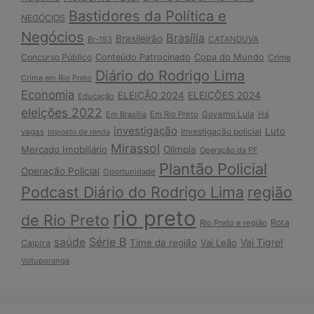
Bastidores da Política e
NEGÓCIOS
Negócios
Brasília
Brasileirão
Br-153
CATANDUVA
Copa do Mundo
Concurso Público
Conteúdo Patrocinado
Crime
Diário do Rodrigo Lima
Crime em Rio Preto
Economia
ELEIÇÃO 2024
ELEIÇÕES 2024
Educação
eleições 2022
Em Brasília
Em Rio Preto
Governo Lula
Há
investigação
Luto
Investigação policial
vagas
Imposto de renda
Mirassol
Mercado Imobiliário
Olímpia
Operação da PF
Plantão Policial
Operação Policial
Oportunidade
Podcast Diário do Rodrigo Lima
região
rio preto
de Rio Preto
Rota
Rio Preto e região
Série B
saúde
Vai Tigre!
Time da região
Vai Leão
Caipira
Votuporanga