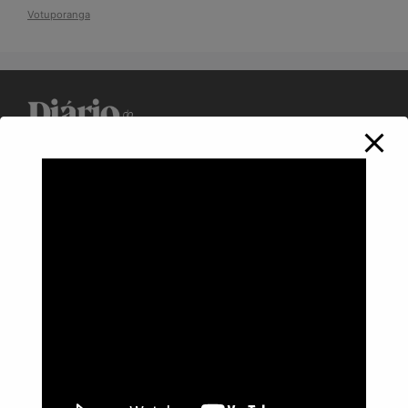
Votuporanga
Política de Privacidade
Informações
Anuncie aqui
Fale conosco
rodrigolimajornalista1978@gmail.com