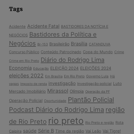
Tags
Acidente Fatal
Acidente
BASTIDORES DA NOTÍCIA E
Bastidores da Política e
NEGÓCIOS
Negócios
Brasília
Brasileirão
Br-153
CATANDUVA
Copa do Mundo
Concurso Público
Conteúdo Patrocinado
Crime
Diário do Rodrigo Lima
Crime em Rio Preto
Economia
ELEIÇÃO 2024
ELEIÇÕES 2024
Educação
eleições 2022
Em Brasília
Em Rio Preto
Governo Lula
Há
investigação
Luto
Investigação policial
vagas
Imposto de renda
Mirassol
Mercado Imobiliário
Olímpia
Operação da PF
Plantão Policial
Operação Policial
Oportunidade
Podcast Diário do Rodrigo Lima
região
rio preto
de Rio Preto
Rota
Rio Preto e região
Série B
saúde
Vai Tigre!
Time da região
Vai Leão
Caipira