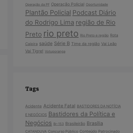
Operação Policial
Operação da PF
Oportunidade
Plantão Policial
Podcast Diário
do Rodrigo Lima
região de Rio
rio preto
Preto
Rota
Rio Preto e região
Série B
saúde
Time da região
Vai Leão
Caipira
Vai Tigre!
Votuporanga
Tags
Acidente Fatal
Acidente
BASTIDORES DA NOTÍCIA
Bastidores da Política e
E NEGÓCIOS
Negócios
Brasília
Brasileirão
Br-153
Concurso Público
Conteúdo Patrocinado
CATANDUVA