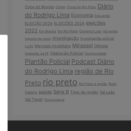
Diário
Copa do Mundo
Crime
Crime em Rio Preto
do Rodrigo Lima
Economia
Educação
eleições
ELEIÇÃO 2024
ELEIÇÕES 2024
2022
Em Brasília
Em Rio Preto
Governo Lula
Há vagas
investigação
Investigação policial
Imposto de renda
Mirassol
Luto
Mercado Imobiliário
Olímpia
Operação Policial
Operação da PF
Oportunidade
Plantão Policial
Podcast Diário
do Rodrigo Lima
região de Rio
rio preto
Preto
Rota
Rio Preto e região
Série B
saúde
Time da região
Vai Leão
Caipira
Vai Tigre!
Votuporanga