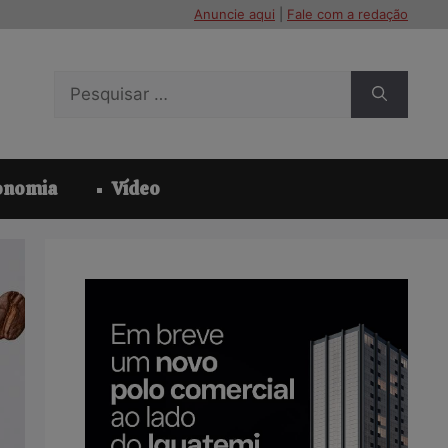
Anuncie aqui
|
Fale com a redação
Pesquisar
por:
onomia
Vídeo