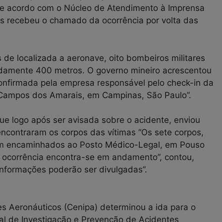
De acordo com o Núcleo de Atendimento à Imprensa
s recebeu o chamado da ocorrência por volta das
de localizada a aeronave, oito bombeiros militares
damente 400 metros. O governo mineiro acrescentou
onfirmada pela empresa responsável pelo check-in da
 Campos dos Amarais, em Campinas, São Paulo”.
que logo após ser avisada sobre o acidente, enviou
 encontraram os corpos das vítimas “Os sete corpos,
am encaminhados ao Posto Médico-Legal, em Pouso
 A ocorrência encontra-se em andamento”, contou,
informações poderão ser divulgadas”.
s Aeronáuticos (Cenipa) determinou a ida para o
nal de Investigação e Prevenção de Acidentes