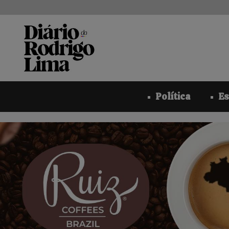
Pular
para
o
conteúdo
Política
Es