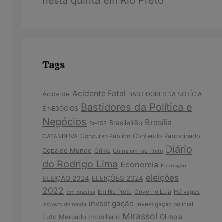
nesta quinta em Rio Preto
Tags
Acidente Fatal
Acidente
BASTIDORES DA NOTÍCIA
Bastidores da Política e
E NEGÓCIOS
Negócios
Brasília
Brasileirão
Br-153
Concurso Público
Conteúdo Patrocinado
CATANDUVA
Diário
Copa do Mundo
Crime
Crime em Rio Preto
do Rodrigo Lima
Economia
Educação
eleições
ELEIÇÃO 2024
ELEIÇÕES 2024
2022
Em Brasília
Em Rio Preto
Governo Lula
Há vagas
investigação
Investigação policial
Imposto de renda
Mirassol
Luto
Mercado Imobiliário
Olímpia