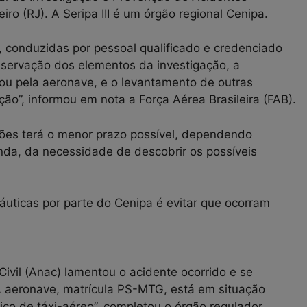
eiro (RJ). A Seripa III é um órgão regional Cenipa.
as, conduzidas por pessoal qualificado e credenciado
reservação dos elementos da investigação, a
 ou pela aeronave, e o levantamento de outras
ão”, informou em nota a Força Aérea Brasileira (FAB).
ções terá o menor prazo possível, dependendo
nda, da necessidade de descobrir os possíveis
áuticas por parte do Cenipa é evitar que ocorram
vil (Anac) lamentou o acidente ocorrido e se
“A aeronave, matrícula PS-MTG, está em situação
iço de táxi-aéreo”, completou o órgão regulador.