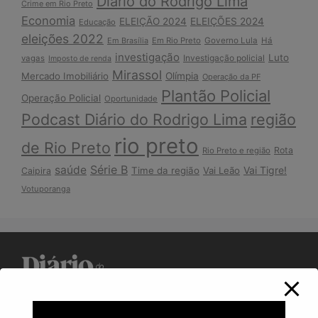
Diário do Rodrigo Lima
Crime em Rio Preto
Economia
ELEIÇÃO 2024
ELEIÇÕES 2024
Educação
eleições 2022
Em Brasília
Em Rio Preto
Governo Lula
Há
investigação
Luto
Investigação policial
vagas
Imposto de renda
Mirassol
Mercado Imobiliário
Olímpia
Operação da PF
Plantão Policial
Operação Policial
Oportunidade
Podcast Diário do Rodrigo Lima
região
rio preto
de Rio Preto
Rota
Rio Preto e região
Série B
saúde
Vai Tigre!
Time da região
Vai Leão
Caipira
Votuporanga