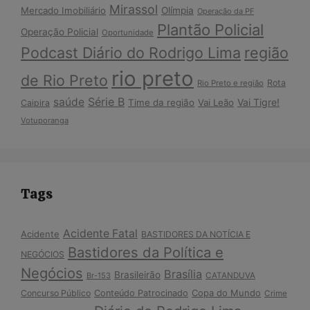
Mirassol
Mercado Imobiliário
Olímpia
Operação da PF
Plantão Policial
Operação Policial
Oportunidade
Podcast Diário do Rodrigo Lima
região
rio preto
de Rio Preto
Rota
Rio Preto e região
Série B
saúde
Vai Tigre!
Time da região
Vai Leão
Caipira
Votuporanga
Tags
Acidente Fatal
Acidente
BASTIDORES DA NOTÍCIA E
Bastidores da Política e
NEGÓCIOS
Negócios
Brasília
Brasileirão
Br-153
CATANDUVA
Copa do Mundo
Concurso Público
Conteúdo Patrocinado
Crime