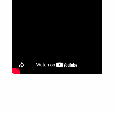
Política de Privacidade
Informações
Anuncie aqui
Fale conosco
rodrigolimajornalista1978@gmail.com
WhatsApp: (17) 99268-0565
Siga-me nas redes sociais