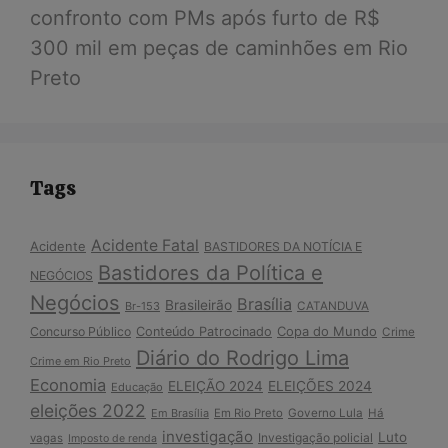
confronto com PMs após furto de R$
300 mil em peças de caminhões em Rio
Preto
Tags
Acidente Fatal
Acidente
BASTIDORES DA NOTÍCIA E
Bastidores da Política e
NEGÓCIOS
Negócios
Brasília
Brasileirão
Br-153
CATANDUVA
Copa do Mundo
Concurso Público
Conteúdo Patrocinado
Crime
Diário do Rodrigo Lima
Crime em Rio Preto
Economia
ELEIÇÃO 2024
ELEIÇÕES 2024
Educação
eleições 2022
Em Brasília
Em Rio Preto
Governo Lula
Há
investigação
Luto
Investigação policial
vagas
Imposto de renda