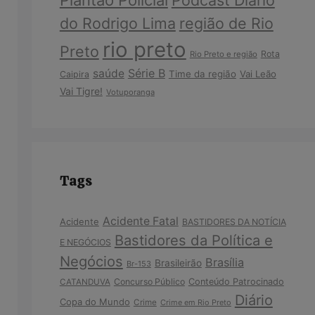
Plantão Policial
Podcast Diário
do Rodrigo Lima
região de Rio
rio preto
Preto
Rota
Rio Preto e região
Série B
saúde
Time da região
Vai Leão
Caipira
Vai Tigre!
Votuporanga
Tags
Acidente Fatal
Acidente
BASTIDORES DA NOTÍCIA
Bastidores da Política e
E NEGÓCIOS
Negócios
Brasília
Brasileirão
Br-153
Concurso Público
Conteúdo Patrocinado
CATANDUVA
Diário
Copa do Mundo
Crime
Crime em Rio Preto