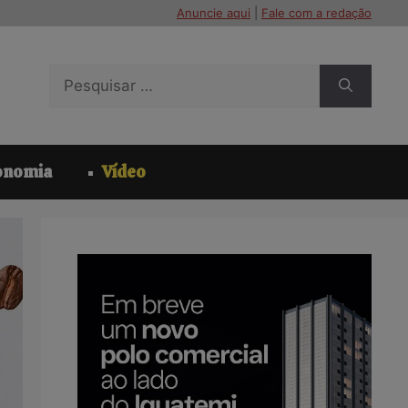
Anuncie aqui
|
Fale com a redação
Pesquisar
por:
onomia
Vídeo