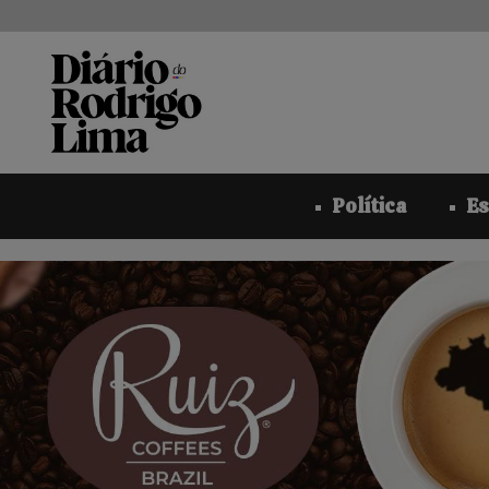
Pular
para
o
conteúdo
Política
Es