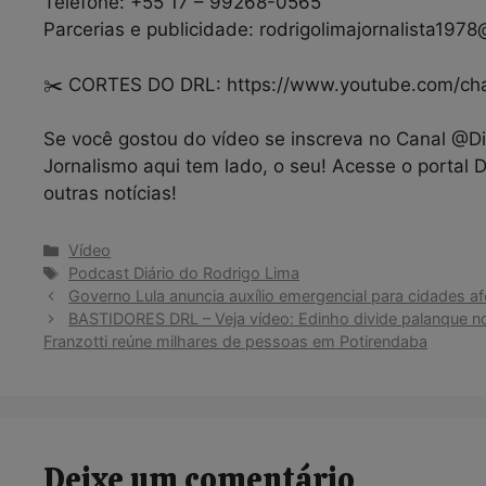
Telefone: +55 17 – 99268-0565
Parcerias e publicidade: rodrigolimajornalista197
✂️ CORTES DO DRL: https://www.youtube.com/c
Se você gostou do vídeo se inscreva no Canal @Diá
Jornalismo aqui tem lado, o seu! Acesse o portal 
outras notícias!
Categorias
Vídeo
Tags
Podcast Diário do Rodrigo Lima
Governo Lula anuncia auxílio emergencial para cidades af
BASTIDORES DRL – Veja vídeo: Edinho divide palanque no
Franzotti reúne milhares de pessoas em Potirendaba
Deixe um comentário