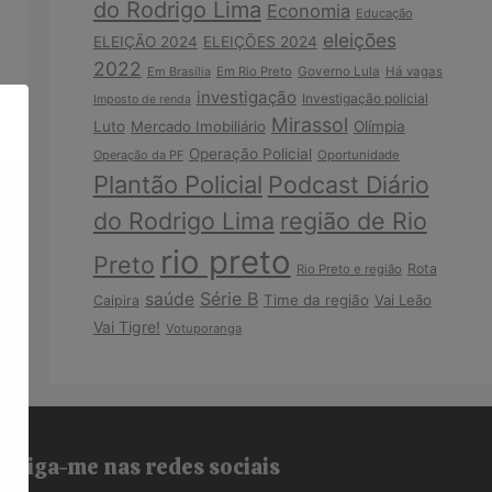
do Rodrigo Lima
Economia
Educação
eleições
ELEIÇÃO 2024
ELEIÇÕES 2024
2022
Em Brasília
Em Rio Preto
Governo Lula
Há vagas
investigação
Investigação policial
Imposto de renda
Mirassol
Luto
Mercado Imobiliário
Olímpia
Operação Policial
Operação da PF
Oportunidade
Plantão Policial
Podcast Diário
do Rodrigo Lima
região de Rio
rio preto
Preto
Rota
Rio Preto e região
Série B
saúde
Time da região
Vai Leão
Caipira
Vai Tigre!
Votuporanga
Siga-me nas redes sociais