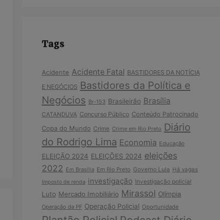
Tags
Acidente Fatal
Acidente
BASTIDORES DA NOTÍCIA
Bastidores da Política e
E NEGÓCIOS
Negócios
Brasília
Brasileirão
Br-153
Concurso Público
Conteúdo Patrocinado
CATANDUVA
Diário
Copa do Mundo
Crime
Crime em Rio Preto
do Rodrigo Lima
Economia
Educação
eleições
ELEIÇÃO 2024
ELEIÇÕES 2024
2022
Em Brasília
Em Rio Preto
Governo Lula
Há vagas
investigação
Investigação policial
Imposto de renda
Mirassol
Luto
Mercado Imobiliário
Olímpia
Operação Policial
Operação da PF
Oportunidade