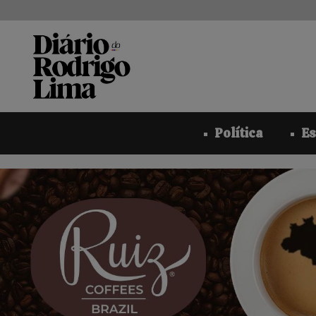
Pular
para
o
conteúdo
Política
Es