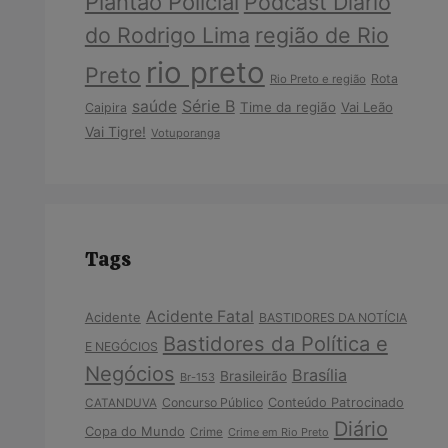
Plantão Policial
Podcast Diário
do Rodrigo Lima
região de Rio
rio preto
Preto
Rota
Rio Preto e região
Série B
saúde
Time da região
Vai Leão
Caipira
Vai Tigre!
Votuporanga
Tags
Acidente Fatal
Acidente
BASTIDORES DA NOTÍCIA
Bastidores da Política e
E NEGÓCIOS
Negócios
Brasília
Brasileirão
Br-153
Concurso Público
Conteúdo Patrocinado
CATANDUVA
Diário
Copa do Mundo
Crime
Crime em Rio Preto