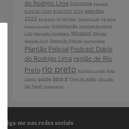
do Rodrigo Lima
Economia
Educação
eleições
ELEIÇÃO 2024
ELEIÇÕES 2024
2022
Em Brasília
Em Rio Preto
Governo Lula
Há vagas
investigação
Investigação policial
Imposto de renda
Mirassol
Luto
Mercado Imobiliário
Olímpia
Operação Policial
Operação da PF
Oportunidade
Plantão Policial
Podcast Diário
do Rodrigo Lima
região de Rio
rio preto
Preto
Rota
Rio Preto e região
Série B
saúde
Time da região
Vai Leão
Caipira
Vai Tigre!
Votuporanga
Siga-me nas redes sociais