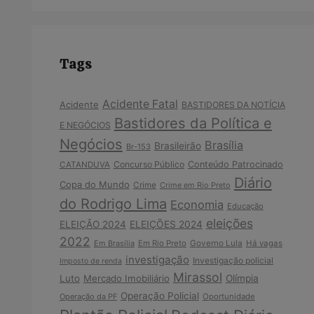
Tags
Acidente Fatal
Acidente
BASTIDORES DA NOTÍCIA
Bastidores da Política e
E NEGÓCIOS
Negócios
Brasília
Brasileirão
Br-153
Concurso Público
Conteúdo Patrocinado
CATANDUVA
Diário
Copa do Mundo
Crime
Crime em Rio Preto
do Rodrigo Lima
Economia
Educação
eleições
ELEIÇÃO 2024
ELEIÇÕES 2024
2022
Em Brasília
Em Rio Preto
Governo Lula
Há vagas
investigação
Investigação policial
Imposto de renda
Mirassol
Luto
Mercado Imobiliário
Olímpia
Operação Policial
Operação da PF
Oportunidade