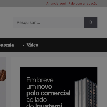
Anuncie aqui
|
Fale com a redação
Pesquisar
por:
onomia
Vídeo